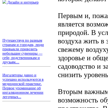
Дизайн и интерьер
Первым и, пожа
является возмо
природой. В усл
воздуха жить в 
Путешествуя по разным
странам и городам, люди
свежему воздуху
привыкли привозить
небольшие сувениры —
здоровье и обще
себе, родственникам и
друзьям....
садоводство и з
снизить уровень
Ингаляторы давно и
успешно используются в
медицинской практике.
Первое упоминание об
Вторым важным 
ингаляционном лечении
легочных...
возможность об