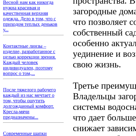
пространства. В
Весной нам как никогда
нужна красивая и
загородные дом
качественная верхняя
одежда. Дело в том, что с
что позволяет с
приходом теплых деньков
у...
собственный сад
особенно актуал
Контактные линзы –
уединение и во
изделие, разработанное с
целью коррекции зрения.
свою жизнь.
Каждый человек
индивидуален, поэтому
вопрос о том,...
Третье преимущ
После тяжелого рабочего
Владельцы заго
каждый из нас мечтает о
том, чтобы ощутить
системы водосн
долгожданный комфорт.
Кресла-мячи
что дает больш
предназначены...
снижает зависи
Современные шапки