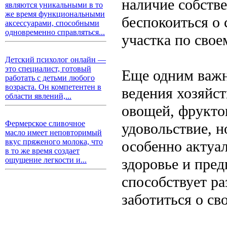
наличие собств
являются уникальными в то
же время функциональными
беспокоиться о 
аксессуарами, способными
одновременно справляться...
участка по свое
Детский психолог онлайн —
это специалист, готовый
Еще одним важн
работать с детьми любого
возраста. Он компетентен в
ведения хозяйс
области явлений,...
овощей, фруктов
Фермерское сливочное
удовольствие, н
масло имеет неповторимый
вкус пряженого молока, что
особенно актуал
в то же время создает
здоровье и пред
ощущение легкости и...
способствует р
заботиться о св