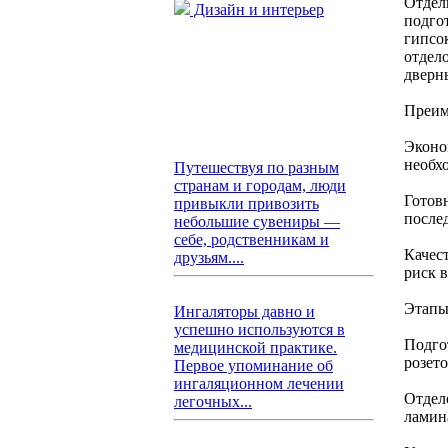
Отдел
Дизайн и интерьер
подго
гипсо
отдел
дверн
Преим
Эконо
необх
Путешествуя по разным
странам и городам, люди
Готов
привыкли привозить
после
небольшие сувениры —
себе, родственникам и
Качес
друзьям....
риск 
Этапы
Ингаляторы давно и
успешно используются в
Подго
медицинской практике.
розет
Первое упоминание об
ингаляционном лечении
Отдел
легочных...
ламин