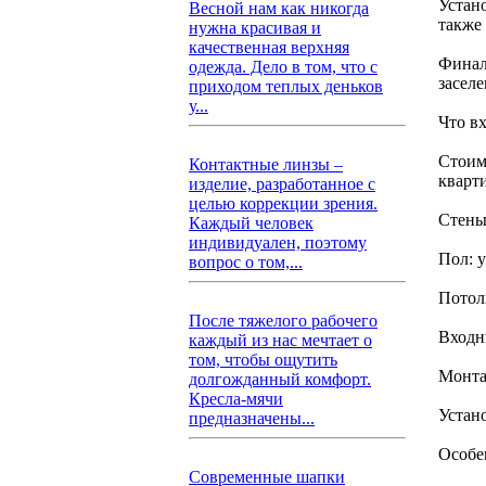
Устан
Весной нам как никогда
также
нужна красивая и
качественная верхняя
Финал
одежда. Дело в том, что с
засел
приходом теплых деньков
у...
Что в
Стоим
Контактные линзы –
кварт
изделие, разработанное с
целью коррекции зрения.
Стены
Каждый человек
индивидуален, поэтому
Пол: 
вопрос о том,...
Потол
После тяжелого рабочего
Входн
каждый из нас мечтает о
том, чтобы ощутить
Монта
долгожданный комфорт.
Кресла-мячи
Устан
предназначены...
Особе
Современные шапки