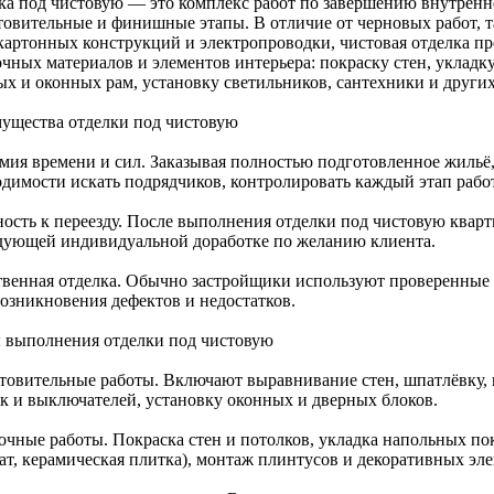
ка под чистовую — это комплекс работ по завершению внутрен
товительные и финишные этапы. В отличие от черновых работ, т
картонных конструкций и электропроводки, чистовая отделка пр
очных материалов и элементов интерьера: покраску стен, уклад
ых и оконных рам, установку светильников, сантехники и других
ущества отделки под чистовую
мия времени и сил. Заказывая полностью подготовленное жильё,
одимости искать подрядчиков, контролировать каждый этап раб
ность к переезду. После выполнения отделки под чистовую кварт
дующей индивидуальной доработке по желанию клиента.
твенная отделка. Обычно застройщики используют проверенные 
возникновения дефектов и недостатков.
 выполнения отделки под чистовую
товительные работы. Включают выравнивание стен, шпатлёвку, 
ок и выключателей, установку оконных и дверных блоков.
очные работы. Покраска стен и потолков, укладка напольных пок
ат, керамическая плитка), монтаж плинтусов и декоративных эле