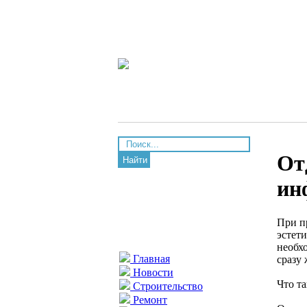
От
Найти
ин
При п
эстет
необх
Главная
сразу
Новости
Что т
Строительство
Ремонт