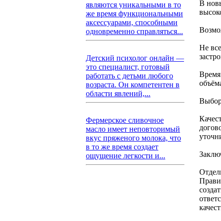
В нов
являются уникальными в то
высок
же время функциональными
аксессуарами, способными
Возмо
одновременно справляться...
Не вс
застр
Детский психолог онлайн —
это специалист, готовый
Время
работать с детьми любого
объёма
возраста. Он компетентен в
области явлений,...
Выбор
Качес
Фермерское сливочное
догов
масло имеет неповторимый
уточни
вкус пряженого молока, что
в то же время создает
Заклю
ощущение легкости и...
Отдел
Прави
созда
ответ
качест