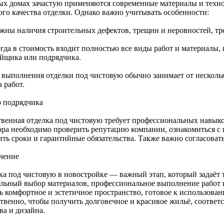
ых домах зачастую применяются современные материалы и технол
ого качества отделки. Однако важно учитывать особенности:
жны наличия строительных дефектов, трещин и неровностей, т
егда в стоимость входит полностью все виды работ и материалы,
ойщика или подрядчика.
 выполнения отделки под чистовую обычно занимает от нескольки
 работ.
 подрядчика
твенная отделка под чистовую требует профессиональных навык
ора необходимо проверить репутацию компании, ознакомиться с
ть сроки и гарантийные обязательства. Также важно согласовать
чение
ка под чистовую в новостройке — важный этап, который задаёт 
льный выбор материалов, профессиональное выполнение работ 
ть комфортное и эстетичное пространство, готовое к использова
ственно, чтобы получить долговечное и красивое жильё, соотве
ва и дизайна.