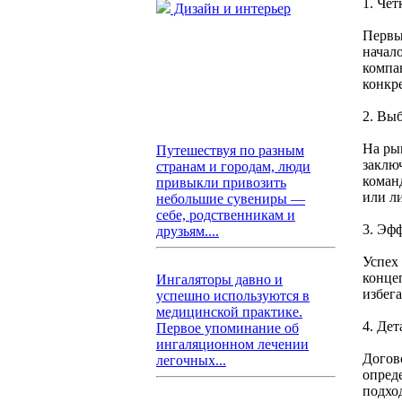
1. Че
Дизайн и интерьер
Первы
начал
компан
конкр
2. Вы
На ры
Путешествуя по разным
заклю
странам и городам, люди
коман
привыкли привозить
или л
небольшие сувениры —
себе, родственникам и
3. Эф
друзьям....
Успех
конце
Ингаляторы давно и
избег
успешно используются в
медицинской практике.
4. Де
Первое упоминание об
ингаляционном лечении
Догов
легочных...
опред
подхо