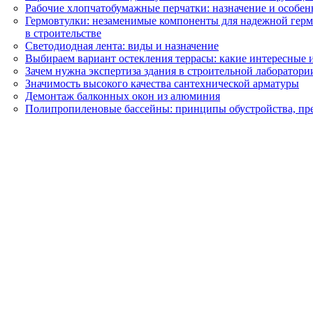
Рабочие хлопчатобумажные перчатки: назначение и особен
Гермовтулки: незаменимые компоненты для надежной ге
в строительстве
Светодиодная лента: виды и назначение
Выбираем вариант остекления террасы: какие интересные 
Зачем нужна экспертиза здания в строительной лаборатори
Значимость высокого качества сантехнической арматуры
Демонтаж балконных окон из алюминия
Полипропиленовые бассейны: принципы обустройства, пр