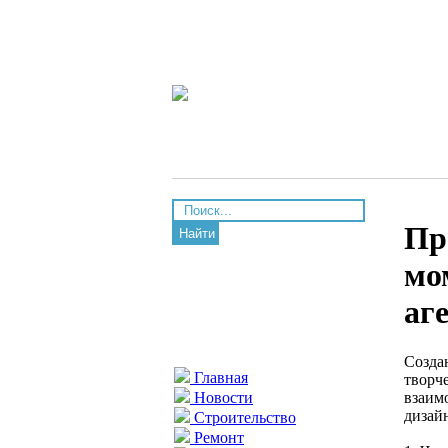
Пр
Найти
мо
аг
Созда
Главная
творч
взаим
Новости
дизай
Строительство
Ремонт