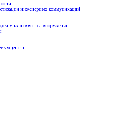
ности
рметизации инженерных коммуникаций
идеи можно взять на вооружение
и
еимущества