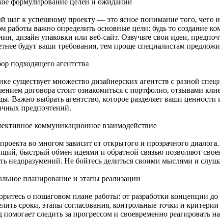
ткое формулирование целей и ожиданий
й шаг к успешному проекту — это ясное понимание того, чего и
ом работы важно определить основные цели: будь то создание ко
ии, дизайн упаковки или веб-сайт. Озвучьте свои идеи, предпоч
етнее будут ваши требования, тем проще специалистам предлож
бор подходящего агентства
нке существует множество дизайнерских агентств с разной спец
чением договора стоит ознакомиться с портфолио, отзывами кли
ды. Важно выбрать агентство, которое разделяет ваши ценности
ичных предпочтений.
фективное коммуникационное взаимодействие
 проекта во многом зависит от открытого и прозрачного диалога
пций, быстрый обмен идеями и обратной связью позволяют свое
ать недоразумений. Не бойтесь делиться своими мыслями и слуш
тальное планирование и этапы реализации
оритесь о пошаговом плане работы: от разработки концепции до
елить сроки, этапы согласования, контрольные точки и критери
д помогает следить за прогрессом и своевременно реагировать н