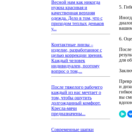
Весной нам как никогда
5. Гиб
нужна красивая и
качественная верхняя
Иногд
одежда. Дело в том, что с
диало
приходом теплых деньков
вашим
у...
6. Оц
Контактные линзы –
После
изделие, разработанное с
резул
целью коррекции зрения.
для о
Каждый человек
индивидуален, поэтому
Заклю
вопрос о том,...
Превр
и диз
После тяжелого рабочего
гибко
каждый из нас мечтает о
вы см
том, чтобы ощутить
вдохн
долгожданный комфорт.
Кресла-мячи
предназначены...
Современные шапки