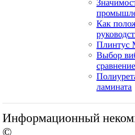
Значимос
промышл
Как поло
руководст
Плинтус 
Выбор виб
сравнени
Полиурета
ламината
Информационный некомме
©