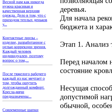
позволяющая соз
Весной нам как никогда
нужна красивая и
деревья.
качественная верхняя
одежда. Дело в том, что с
Для начала реко
приходом теплых деньков
у...
бюджета и харак
Контактные линзы –
Этап 1. Анализ
изделие, разработанное с
целью коррекции зрения.
Каждый человек
индивидуален, поэтому
Перед началом 
вопрос о том,...
состояние кровл
После тяжелого рабочего
каждый из нас мечтает о
том, чтобы ощутить
Несущая способ
долгожданный комфорт.
Кресла-мячи
допустимой наг
предназначены...
обычной, особе
Современные шапки