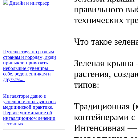
Дизайн и интерьер
правильного вы
технических тр
Что такое зеле
Путешествуя по разным
странам и городам, люди
Зеленая крыша 
привыкли привозить
небольшие сувениры —
растения, созд
себе, родственникам и
друзьям....
типов:
Ингаляторы давно и
успешно используются в
Традиционная (
медицинской практике.
Первое упоминание об
контейнерами с
ингаляционном лечении
легочных...
Интенсивная — 