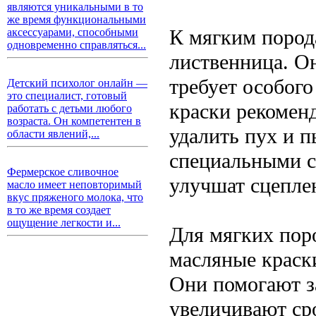
являются уникальными в то
же время функциональными
К мягким порода
аксессуарами, способными
одновременно справляться...
лиственница. Он
требует особого
Детский психолог онлайн —
это специалист, готовый
краски рекоменд
работать с детьми любого
возраста. Он компетентен в
удалить пух и п
области явлений,...
специальными с
Фермерское сливочное
улучшат сцепле
масло имеет неповторимый
вкус пряженого молока, что
в то же время создает
ощущение легкости и...
Для мягких пор
масляные краск
Они помогают з
увеличивают ср