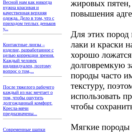
жировых пятен,
Весной нам как никогда
нужна красивая и
повышения адге
качественная верхняя
одежда. Дело в том, что с
приходом теплых деньков
у...
Для этих пород
лаки и краски н
Контактные линзы –
изделие, разработанное с
хорошо ложатся
целью коррекции зрения.
Каждый человек
долговремкую з
индивидуален, поэтому
вопрос о том,...
породы часто и
текстуру, поэт
После тяжелого рабочего
каждый из нас мечтает о
использовать п
том, чтобы ощутить
долгожданный комфорт.
чтобы сохранит
Кресла-мячи
предназначены...
Мягкие породы
Современные шапки