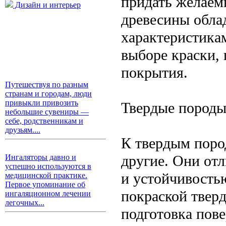
придать желаем
Дизайн и интерьер
древесины обла
характеристика
выборе краски, 
покрытия.
Путешествуя по разным
странам и городам, люди
привыкли привозить
Твердые породы
небольшие сувениры —
себе, родственникам и
друзьям....
К твердым пород
другие. Они от
Ингаляторы давно и
успешно используются в
и устойчивость
медицинской практике.
Первое упоминание об
покраской твер
ингаляционном лечении
легочных...
подготовка пове