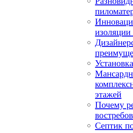
Разновидн
пиломате
Инноваци
изоляции 
Дизайнерс
преимуще
Установка
Мансардн
комплексн
этажей
Почему р
востребов
Септик по