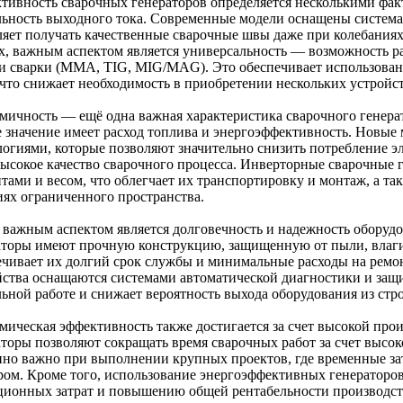
тивность сварочных генераторов определяется несколькими фак
льность выходного тока. Современные модели оснащены система
ляет получать качественные сварочные швы даже при колебаниях
х, важным аспектом является универсальность — возможность р
и сварки (MMA, TIG, MIG/MAG). Это обеспечивает использовани
 что снижает необходимость в приобретении нескольких устройст
мичность — ещё одна важная характеристика сварочного генера
е значение имеет расход топлива и энергоэффективность. Новы
логиями, которые позволяют значительно снизить потребление эл
высокое качество сварочного процесса. Инверторные сварочные
тами и весом, что облегчает их транспортировку и монтаж, а та
иях ограниченного пространства.
 важным аспектом является долговечность и надежность оборуд
аторы имеют прочную конструкцию, защищенную от пыли, влаги
ечивает их долгий срок службы и минимальные расходы на рем
йства оснащаются системами автоматической диагностики и защит
ьной работе и снижает вероятность выхода оборудования из стро
мическая эффективность также достигается за счет высокой пр
аторы позволяют сокращать время сварочных работ за счет высок
нно важно при выполнении крупных проектов, где временные за
ром. Кроме того, использование энергоэффективных генераторо
ционных затрат и повышению общей рентабельности производст