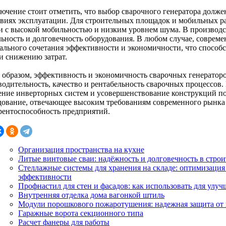
лючение стоит отметить, что выбор сварочного генератора долже
овиях эксплуатации. Для строительных площадок и мобильных р
и с высокой мобильностью и низким уровнем шума. В производ
льность и долговечность оборудования. В любом случае, соврем
ального сочетания эффективности и экономичности, что способ
 и снижению затрат.
 образом, эффективность и экономичность сварочных генератор
водительность, качество и рентабельность сварочных процессов.
ение инверторных систем и усовершенствование конструкций по
дование, отвечающее высоким требованиям современного рынка
рентоспособность предприятий.
Организация пространства на кухне
Литые винтовые сваи: надёжность и долговечность в строи
Стеллажные системы для хранения на складе: оптимизаци
эффективности
Профнастил для стен и фасадов: как использовать для улу
Внутренняя отделка дома вагонкой штиль
Модули порошкового пожаротушения: надежная защита от
Гаражные ворота секционного типа
Расчет фанеры для работы