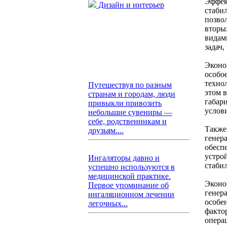
Эффек
Дизайн и интерьер
стаби
позво
вторы
видам
задач,
Эконо
особо
техно
Путешествуя по разным
этом 
странам и городам, люди
габари
привыкли привозить
услов
небольшие сувениры —
себе, родственникам и
Также
друзьям....
генер
обесп
устро
Ингаляторы давно и
стабил
успешно используются в
медицинской практике.
Эконо
Первое упоминание об
генер
ингаляционном лечении
особе
легочных...
факто
опера