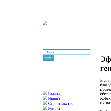
Эф
Найти
ге
В сов
благо
прове
Главная
обесп
эффек
Новости
их эк
Строительство
Ремонт