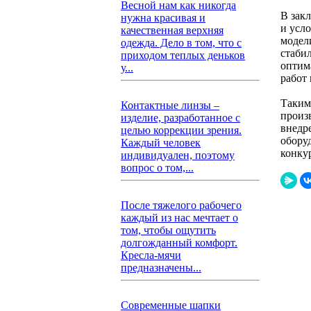
Весной нам как никогда
В зак
нужна красивая и
и усл
качественная верхняя
модел
одежда. Дело в том, что с
стаби
приходом теплых деньков
оптим
у...
работ
Таким
Контактные линзы –
произ
изделие, разработанное с
внедр
целью коррекции зрения.
обору
Каждый человек
конку
индивидуален, поэтому
вопрос о том,...
После тяжелого рабочего
каждый из нас мечтает о
том, чтобы ощутить
долгожданный комфорт.
Кресла-мячи
предназначены...
Современные шапки