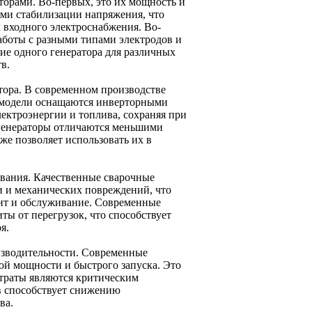
торами. Во-первых, это их мощность и
ми стабилизации напряжения, что
 входного электроснабжения. Во-
аботы с разными типами электродов и
е одного генератора для различных
в.
тора. В современном производстве
е модели оснащаются инверторными
ектроэнергии и топлива, сохраняя при
 генераторы отличаются меньшими
кже позволяет использовать их в
ования. Качественные сварочные
 и механических повреждений, что
онт и обслуживание. Современные
ы от перегрузок, что способствует
я.
оизводительности. Современные
ой мощности и быстрого запуска. Это
траты являются критическим
в способствует снижению
ва.