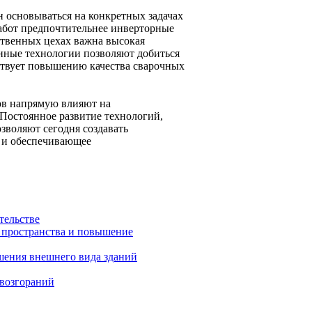
н основываться на конкретных задачах
абот предпочтительнее инверторные
ственных цехах важна высокая
енные технологии позволяют добиться
ствует повышению качества сварочных
ов напрямую влияют на
 Постоянное развитие технологий,
зволяют сегодня создавать
 и обеспечивающее
тельстве
я пространства и повышение
чшения внешнего вида зданий
 возгораний