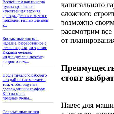
Весной нам как никогда
капитального га
нужна красивая и
качественная верхняя
сложного строит
одежда. Дело в том, что с
возможно своим
приходом теплых деньков
у...
рассмотрим все
от планировани
Контактные линзы –
изделие, разработанное с
целью коррекции зрения.
Каждый человек
индивидуален, поэтому
вопрос о том,...
Преимуществ
стоит выбрат
После тяжелого рабочего
каждый из нас мечтает о
том, чтобы ощутить
долгожданный комфорт.
Кресла-мячи
предназначены...
Навес для маши
с другими спос
Современные шапки