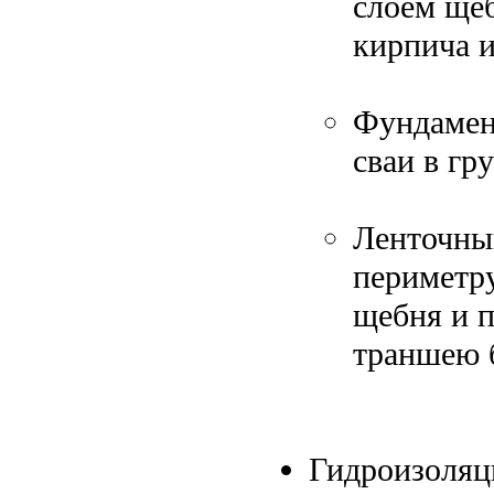
слоем щеб
кирпича и
Фундамент
сваи в гр
Ленточны
периметру
щебня и п
траншею 
Гидроизоляц