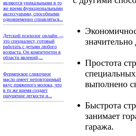
являются уникальными в то
же время функциональными
аксессуарами, способными
одновременно справляться...
Экономичнос
Детский психолог онлайн —
значительно 
это специалист, готовый
работать с детьми любого
возраста. Он компетентен в
области явлений,...
Простота стр
специальных
Фермерское сливочное
масло имеет неповторимый
выполнено с
вкус пряженого молока, что
в то же время создает
ощущение легкости и...
Быстрота стр
занимает гор
гаража.