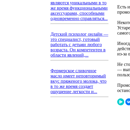
являются уникальными в то
Есть 
же время функциональными
промок
аксессуарами, способными
одновременно справляться...
Некот
Устар
самог
Детский психолог онлайн —
это специалист, готовый
Иногда
работать с детьми любого
действ
возраста. Он компетентен в
из-за 
области явлений,...
Не ст
— выг
Фермерское сливочное
пользо
масло имеет неповторимый
вкус пряженого молока, что
Промо
в то же время создает
остано
ощущение легкости и...