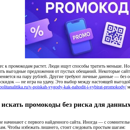
ес к промокодам растет. Люди ищут способы тратить меньше. Но 
ить выгодные предложения от пустых обещаний. Некоторые сайт
меняется на пару рублей. Другие требуют личные данные — без о
 скидок — не игра на удачу. Это выбор между настоящей выгодо
//politanalitika.ru/v-poiskah-vygody-kak-nahodit-i-vybirat-promokody/
м
 искать промокоды без риска для данны
е начинают с первого найденного сайта. Иногда — с сомнитель
ам. Чтобы избежать лишнего, стоит следовать простым шагам: