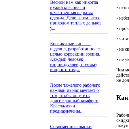
Весной нам как никогда
нужна красивая и
• исп
качественная верхняя
одежда. Дело в том, что с
• изб
приходом теплых деньков
у...
• пров
• чит
Контактные линзы –
изделие, разработанное с
• не с
целью коррекции зрения.
Каждый человек
• не у
индивидуален, поэтому
вопрос о том,...
Чем м
дейст
не до
После тяжелого рабочего
каждый из нас мечтает о
том, чтобы ощутить
Как
долгожданный комфорт.
Кресла-мячи
предназначены...
Рабоч
скидк
покуп
Современные шапки