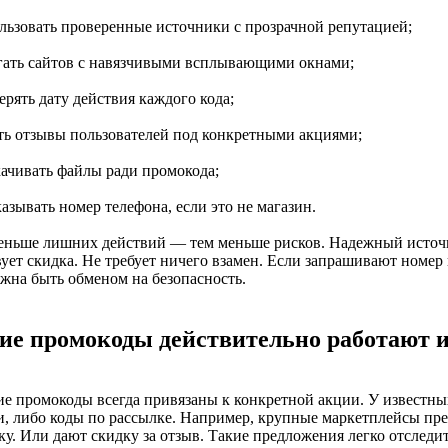
ользовать проверенные источники с прозрачной репутацией;
егать сайтов с навязчивыми всплывающими окнами;
ерять дату действия каждого кода;
ать отзывы пользователей под конкретными акциями;
качивать файлы ради промокода;
казывать номер телефона, если это не магазин.
еньше лишних действий — тем меньше рисков. Надежный источник
вует скидка. Не требует ничего взамен. Если запрашивают номер
лжна быть обменом на безопасность.
ие промокоды действительно работают и
ие промокоды всегда привязаны к конкретной акции. У известны
и, либо коды по рассылке. Например, крупные маркетплейсы пр
ку. Или дают скидку за отзыв. Такие предложения легко отследи