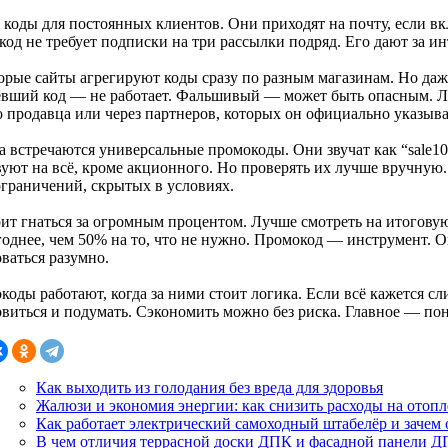
и коды для постоянных клиентов. Они приходят на почту, если 
од не требует подписки на три рассылки подряд. Его дают за ин
орые сайты агрегируют коды сразу по разным магазинам. Но даж
евший код — не работает. Фальшивый — может быть опасным. Л
о продавца или через партнеров, которых он официально указыва
 встречаются универсальные промокоды. Они звучат как “sale10”
уют на всё, кроме акционного. Но проверять их лучше вручную. 
ограничений, скрытых в условиях.
оит гнаться за огромным процентом. Лучше смотреть на итогов
однее, чем 50% на то, что не нужно. Промокод — инструмент. О
ваться разумно.
коды работают, когда за ними стоит логика. Если всё кажется 
виться и подумать. Сэкономить можно без риска. Главное — пони
Как выходить из голодания без вреда для здоровья
Жалюзи и экономия энергии: как снизить расходы на отоп
Как работает электрический самоходный штабелёр и зачем
В чем отличия террасной доски ДПК и фасадной панели Д