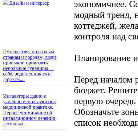
экономичнее. С
Дизайн и интерьер
модный тренд, 
коттеджей, жел
контроля над с
Путешествуя по разным
Планирование и
странам и городам, люди
привыкли привозить
небольшие сувениры —
себе, родственникам и
Перед началом 
друзьям....
бюджет. Решите
Ингаляторы давно и
первую очередь
успешно используются в
медицинской практике.
Обозначьте зоны
Первое упоминание об
ингаляционном лечении
список необход
легочных...