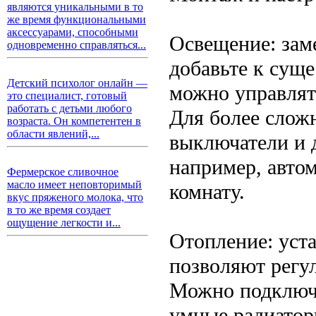
являются уникальными в то
же время функциональными
аксессуарами, способными
Освещение: зам
одновременно справляться...
добавьте к сущ
Детский психолог онлайн —
можно управлят
это специалист, готовый
работать с детьми любого
Для более слож
возраста. Он компетентен в
области явлений,...
выключатели и 
например, автом
Фермерское сливочное
масло имеет неповторимый
комнату.
вкус пряженого молока, что
в то же время создает
ощущение легкости и...
Отопление: уст
позволяют регул
Можно подключи
умные радиатор