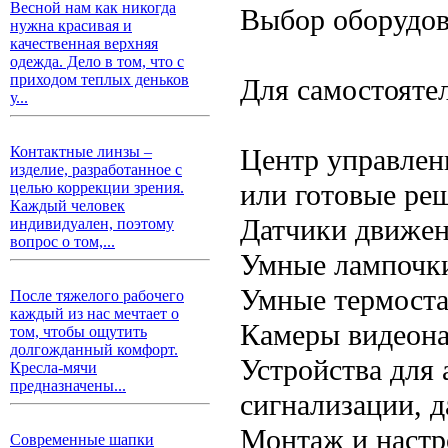
Весной нам как никогда
Выбор оборудо
нужна красивая и
качественная верхняя
одежда. Дело в том, что с
приходом теплых деньков
Для самостояте
у...
Центр управлени
Контактные линзы –
изделие, разработанное с
или готовые реш
целью коррекции зрения.
Каждый человек
Датчики движен
индивидуален, поэтому
вопрос о том,...
Умные лампочки
Умные термоста
После тяжелого рабочего
каждый из нас мечтает о
Камеры видеона
том, чтобы ощутить
долгожданный комфорт.
Устройства для
Кресла-мячи
предназначены...
сигнализации, д
Монтаж и настр
Современные шапки