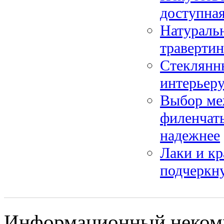
доступная
Натуральн
траверти
Стеклянны
интерьеру
Выбор ме
филенчат
надежнее
Лаки и кр
подчеркну
Информационный некомме