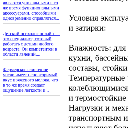
являются уникальными в то
же время функциональными
аксессуарами, способными
Условия эксплу
одновременно справляться...
и затирки:
Детский психолог онлайн —
это специалист, готовый
работать с детьми любого
Влажность: для
возраста. Он компетентен в
области явлений,...
кухни, бассейн
составы, стойки
Фермерское сливочное
масло имеет неповторимый
Температурные 
вкус пряженого молока, что
в то же время создает
колеблющимися 
ощущение легкости и...
и термостойкие
Нагрузки и меха
транспортным и
используют бол