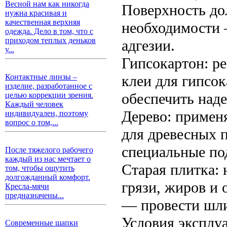
Весной нам как никогда
Поверхность до
нужна красивая и
качественная верхняя
необходимости 
одежда. Дело в том, что с
приходом теплых деньков
адгезии.
у...
Гипсокартон: р
клеи для гипсок
Контактные линзы –
изделие, разработанное с
обеспечить над
целью коррекции зрения.
Каждый человек
Дерево: примен
индивидуален, поэтому
вопрос о том,...
для древесных 
специальные по
После тяжелого рабочего
каждый из нас мечтает о
Старая плитка: 
том, чтобы ощутить
долгожданный комфорт.
грязи, жиров и 
Кресла-мячи
предназначены...
— провести шли
Условия эксплу
Современные шапки