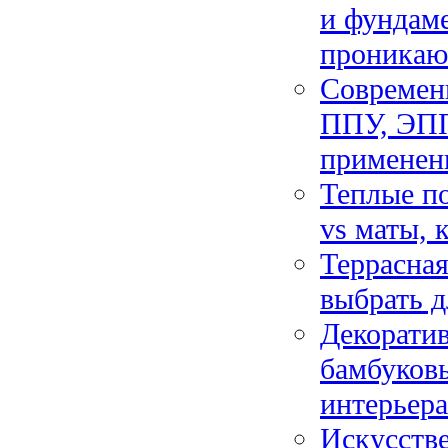
и фундаме
проника
Современн
ППУ, ЭПП
применен
Теплые по
vs маты, 
Террасная
выбрать д
Декоратив
бамбуков
интерьера
Искусстве