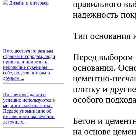
правильного выб
Дизайн и интерьер
надежность пок
Тип основания 
Путешествуя по разным
Перед выбором 
странам и городам, люди
привыкли привозить
основания. Осн
небольшие сувениры —
себе, родственникам и
цементно-песчан
друзьям....
плитку и други
Ингаляторы давно и
особого подхода
успешно используются в
медицинской практике.
Первое упоминание об
ингаляционном лечении
Бетон и цемент
легочных...
на основе цеме