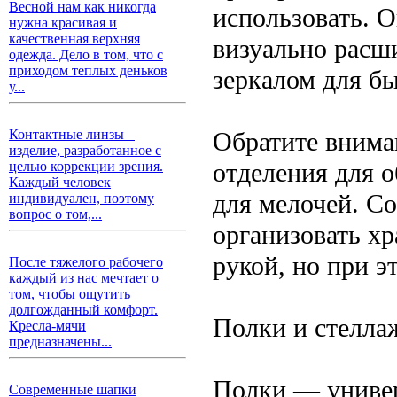
Весной нам как никогда
использовать. О
нужна красивая и
качественная верхняя
визуально расш
одежда. Дело в том, что с
приходом теплых деньков
зеркалом для б
у...
Обратите внима
Контактные линзы –
изделие, разработанное с
отделения для 
целью коррекции зрения.
Каждый человек
для мелочей. С
индивидуален, поэтому
вопрос о том,...
организовать хр
рукой, но при э
После тяжелого рабочего
каждый из нас мечтает о
том, чтобы ощутить
долгожданный комфорт.
Полки и стелла
Кресла-мячи
предназначены...
Полки — универ
Современные шапки