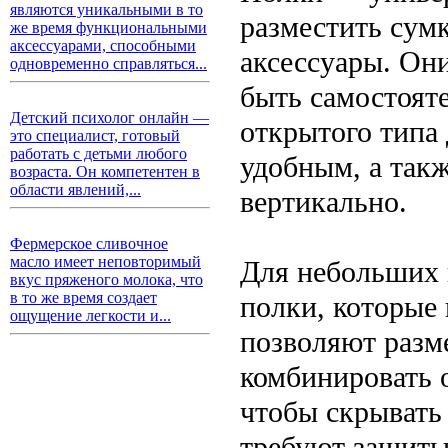
являются уникальными в то
разместить сумк
же время функциональными
аксессуарами, способными
аксессуары. Он
одновременно справляться...
быть самостоят
Детский психолог онлайн —
открытого типа
это специалист, готовый
работать с детьми любого
удобным, а так
возраста. Он компетентен в
области явлений,...
вертикально.
Фермерское сливочное
масло имеет неповторимый
Для небольших 
вкус пряженого молока, что
в то же время создает
полки, которые 
ощущение легкости и...
позволяют разм
комбинировать 
чтобы скрывать 
требуют защиты