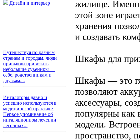
жилище. Именно
Дизайн и интерьер
этой зоне игра
хранения позво
и создавать ко
Путешествуя по разным
Шкафы для прих
странам и городам, люди
привыкли привозить
небольшие сувениры —
себе, родственникам и
Шкафы — это гл
друзьям....
позволяют акку
Ингаляторы давно и
аксессуары, соз
успешно используются в
медицинской практике.
популярны как 
Первое упоминание об
ингаляционном лечении
модели. Встрое
легочных...
пространство, 