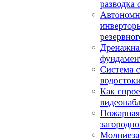
разводка 
Автономно
инверторы
резервног
Дренажная
фундамент
Система с
водостоки
Как спрое
видеонабл
Пожарная
загородно
Молниезащ