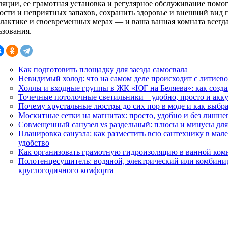
ляции, ее грамотная установка и регулярное обслуживание помо
ости и неприятных запахов, сохранить здоровье и внешний вид 
лактике и своевременных мерах — и ваша ванная комната всегда
ьзования.
Как подготовить площадку для заезда самосвала
Невидимый холод: что на самом деле происходит с литиево
Холлы и входные группы в ЖК «ЮГ на Беляева»: как созда
Точечные потолочные светильники – удобно, просто и акк
Почему хрустальные люстры до сих пор в моде и как выбр
Москитные сетки на магнитах: просто, удобно и без лишне
Совмещенный санузел vs раздельный: плюсы и минусы для
Планировка санузла: как разместить всю сантехнику в ма
удобство
Как организовать грамотную гидроизоляцию в ванной комн
Полотенцесушитель: водяной, электрический или комбин
круглогодичного комфорта