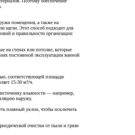
териалов. Поэтому обеспечение
.
аружи помещения, а также на
ли щели. Этот способ подходит для
ловий и правильности организации
е на стенах или потолке, которые
виях постоянной эксплуатации ванной
тью, соответствующей площади
яет 15-30 м?/ч.
 источнику влажности — например,
иляцию наружу.
ть плавный уклон, чтобы исключить
риодической очистки от пыли и грязи