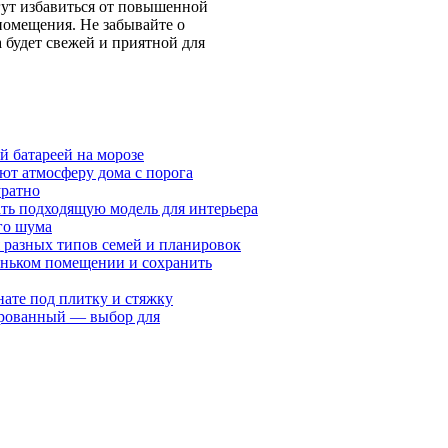
гут избавиться от повышенной
помещения. Не забывайте о
 будет свежей и приятной для
й батареей на морозе
ют атмосферу дома с порога
уратно
ать подходящую модель для интерьера
го шума
 разных типов семей и планировок
леньком помещении и сохранить
ате под плитку и стяжку
ированный — выбор для