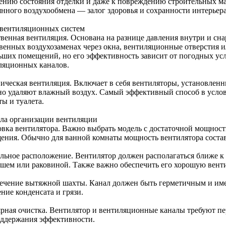
ению состояния отделки и даже к повреждению строительных ма
янного воздухообмена — залог здоровья и сохранности интерьера
вентиляционных систем
твенная вентиляция. Основана на разнице давления внутри и сн
твенных воздухозаменах через окна, вентиляционные отверстия и
ьших помещений, но его эффективность зависит от погодных ус
ляционных каналов.
ическая вентиляция. Включает в себя вентиляторы, установленны
но удаляют влажный воздух. Самый эффективный способ в усло
ы и туалета.
ла организации вентиляции
овка вентилятора. Важно выбрать модель с достаточной мощнос
ения. Обычно для ванной комнаты мощность вентилятора составл
льное расположение. Вентилятор должен располагаться ближе к
ушем или раковиной. Также важно обеспечить его хорошую вент
ечение вытяжной шахты. Канал должен быть герметичным и име
ние конденсата и грязи.
ярная очистка. Вентилятор и вентиляционные каналы требуют пе
оддержания эффективности.