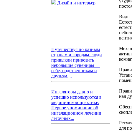
ухудш
Дизайн и интерьер
посто
Виды 
Естес
естес
небол
венти
Механ
Путешествуя по разным
актив
странам и городам, люди
комнат
привыкли привозить
небольшие сувениры —
Прави
себе, родственникам и
Устан
друзьям....
помещ
Прави
Ингаляторы давно и
над д
успешно используются в
медицинской практике.
Обесп
Первое упоминание об
скопле
ингаляционном лечении
легочных...
Регул
для п