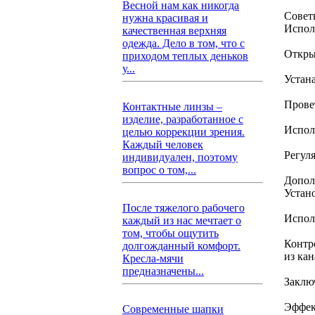
Весной нам как никогда
Совет
нужна красивая и
Испол
качественная верхняя
одежда. Дело в том, что с
Откры
приходом теплых деньков
у...
Устан
Прове
Контактные линзы –
изделие, разработанное с
Испол
целью коррекции зрения.
Каждый человек
Регул
индивидуален, поэтому
вопрос о том,...
Допол
Устан
После тяжелого рабочего
Испол
каждый из нас мечтает о
том, чтобы ощутить
Контр
долгожданный комфорт.
из ка
Кресла-мячи
предназначены...
Заклю
Эффек
Современные шапки