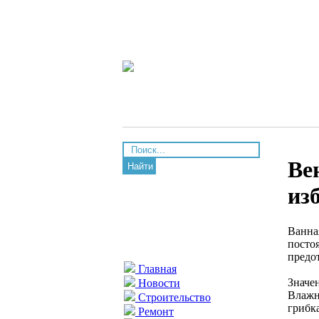
Ве
Найти
из
Ванна
посто
предо
Главная
Значе
Новости
Влажн
Строительство
грибк
Ремонт