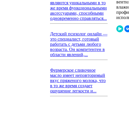
венти
являются уникальными в то
влажн
же время функциональными
профи
аксессуарами, способными
испол
одновременно справляться...
Детский психолог онлайн —
это специалист, готовый
работать с детьми любого
возраста. Он компетентен в
области явлений,...
Фермерское сливочное
масло имеет неповторимый
вкус пряженого молока, что
в то же время создает
ощущение легкости и...