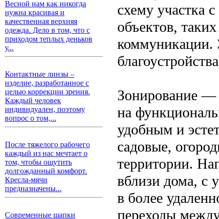
Весной нам как никогда
схему участка 
нужна красивая и
качественная верхняя
объектов, таких
одежда. Дело в том, что с
приходом теплых деньков
коммуникации. 
у...
благоустройства
Контактные линзы –
изделие, разработанное с
Зонирование — 
целью коррекции зрения.
Каждый человек
на функциональ
индивидуален, поэтому
вопрос о том,...
удобным и эсте
садовые, огоро
После тяжелого рабочего
каждый из нас мечтает о
территории. На
том, чтобы ощутить
долгожданный комфорт.
вблизи дома, с 
Кресла-мячи
предназначены...
в более удаленн
переходы между
Современные шапки