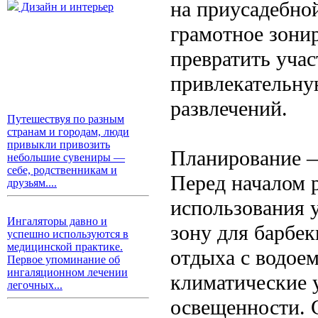
на приусадебно
Дизайн и интерьер
грамотное зони
превратить учас
привлекательну
развлечений.
Путешествуя по разным
странам и городам, люди
привыкли привозить
Планирование —
небольшие сувениры —
себе, родственникам и
Перед началом 
друзьям....
использования у
Ингаляторы давно и
зону для барбе
успешно используются в
медицинской практике.
отдыха с водое
Первое упоминание об
ингаляционном лечении
климатические 
легочных...
освещенности. С