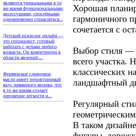
являются уникальными в то
Хорошая планир
же время функциональными
аксессуарами, способными
гармоничного пр
одновременно справляться...
сочетается с ос
Детский психолог онлайн —
это специалист, готовый
работать с детьми любого
Выбор стиля — 
возраста. Он компетентен в
области явлений,...
всего участка.
классических н
Фермерское сливочное
масло имеет неповторимый
ландшафтный д
вкус пряженого молока, что
в то же время создает
ощущение легкости и...
Регулярный сти
геометрическим
В таком дизайн
фигуры, дорожки