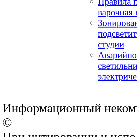
Правила 
варочная 
Зонирован
подсветит
студии
Аварийное
светильн
электриче
Информационный некомме
©
При цитировании и испо