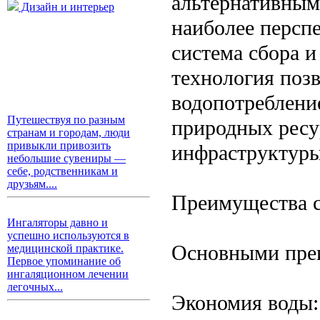
альтернативным
Дизайн и интерьер
наиболее персп
система сбора и
технология позв
водопотреблени
Путешествуя по разным
природных ресу
странам и городам, люди
привыкли привозить
инфраструктуры
небольшие сувениры —
себе, родственникам и
друзьям....
Преимущества с
Ингаляторы давно и
успешно используются в
Основными преи
медицинской практике.
Первое упоминание об
ингаляционном лечении
легочных...
Экономия воды: