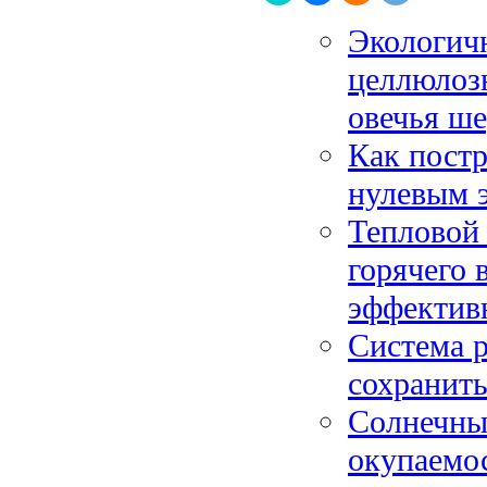
Экологич
целлюлозн
овечья ше
Как постр
нулевым 
Тепловой 
горячего 
эффектив
Система р
сохранить
Солнечные
окупаемос