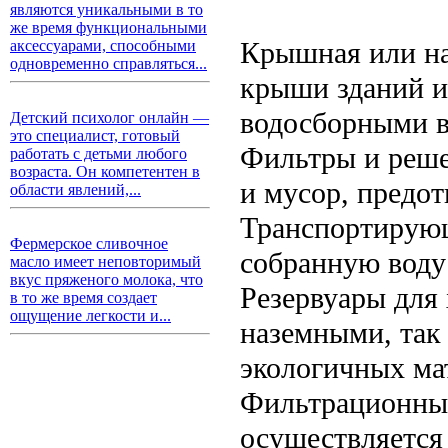
являются уникальными в то
же время функциональными
Крышная или на
аксессуарами, способными
одновременно справляться...
крыши зданий и
водосборными 
Детский психолог онлайн —
это специалист, готовый
Фильтры и реше
работать с детьми любого
возраста. Он компетентен в
и мусор, предот
области явлений,...
Транспортирующ
Фермерское сливочное
собранную воду 
масло имеет неповторимый
вкус пряженого молока, что
Резервуары для 
в то же время создает
ощущение легкости и...
наземными, так
экологичных ма
Фильтрационные
осуществляется