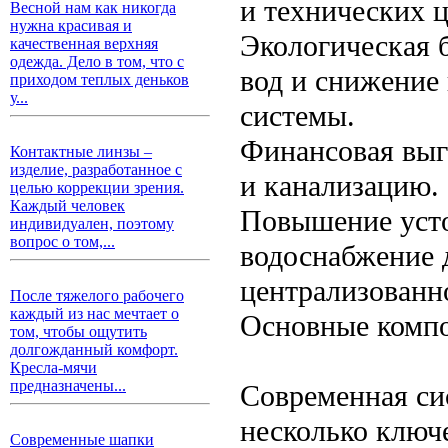
и технических 
Весной нам как никогда
нужна красивая и
Экологическая 
качественная верхняя
одежда. Дело в том, что с
вод и снижение
приходом теплых деньков
у...
системы.
Финансовая выг
Контактные линзы –
изделие, разработанное с
и канализацию.
целью коррекции зрения.
Каждый человек
Повышение усто
индивидуален, поэтому
вопрос о том,...
водоснабжение д
централизованн
После тяжелого рабочего
каждый из нас мечтает о
Основные комп
том, чтобы ощутить
долгожданный комфорт.
Кресла-мячи
предназначены...
Современная си
несколько ключ
Современные шапки