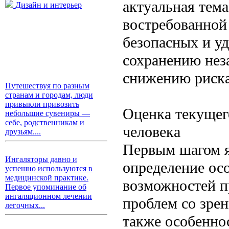
актуальная тема
Дизайн и интерьер
востребованной
безопасных и у
сохранению нез
снижению риска
Путешествуя по разным
странам и городам, люди
привыкли привозить
Оценка текущег
небольшие сувениры —
себе, родственникам и
человека
друзьям....
Первым шагом я
Ингаляторы давно и
определение ос
успешно используются в
медицинской практике.
возможностей п
Первое упоминание об
ингаляционном лечении
проблем со зре
легочных...
также особенно