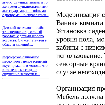
являются уникальными в то
же время функциональными
аксессуарами, способными
Модернизация с
одновременно справляться...
Ванная комната 
Детский психолог онлайн —
Установка сиде
это специалист, готовый
работать с детьми любого
уровня пола, м
возраста. Он компетентен в
области явлений,...
кабины с низки
использование.
Фермерское сливочное
масло имеет неповторимый
сенсорные кран
вкус пряженого молока, что
в то же время создает
случае необход
ощущение легкости и...
Организация пр
Мебель должна 
стулья с поддер