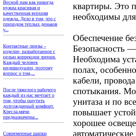
Весной нам как никогда
квартиры. Это 
нужна красивая и
качественная верхняя
необходимы для
одежда. Дело в том, что с
приходом теплых деньков
у...
Обеспечение бе
Безопасность —
Контактные линзы –
изделие, разработанное с
Необходима уст
целью коррекции зрения.
Каждый человек
полах, особенно
индивидуален, поэтому
вопрос о том,...
кабели, провода
спотыкания. Мо
После тяжелого рабочего
каждый из нас мечтает о
унитаза и по вс
том, чтобы ощутить
долгожданный комфорт.
повышает устой
Кресла-мячи
предназначены...
хорошее освеще
автоматические
Современные шапки