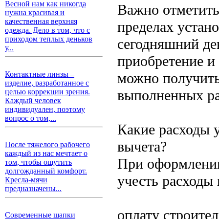
Весной нам как никогда
Важно отметить,
нужна красивая и
качественная верхняя
пределах устан
одежда. Дело в том, что с
приходом теплых деньков
сегодняшний де
у...
приобретение и 
можно получить
Контактные линзы –
изделие, разработанное с
выполненных ра
целью коррекции зрения.
Каждый человек
индивидуален, поэтому
вопрос о том,...
Какие расходы 
вычета?
После тяжелого рабочего
каждый из нас мечтает о
При оформлении
том, чтобы ощутить
долгожданный комфорт.
учесть расходы 
Кресла-мячи
предназначены...
оплату строител
Современные шапки