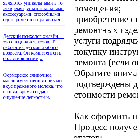
являются уникальными в то
помещения;
же время функциональными
аксессуарами, способными
приобретение с
одновременно справляться...
ремонтных изде
Детский психолог онлайн —
услуги подрядч
это специалист, готовый
работать с детьми любого
покупку инстру
возраста. Он компетентен в
области явлений,...
ремонта (если 
Обратите внима
Фермерское сливочное
масло имеет неповторимый
подтверждены д
вкус пряженого молока, что
в то же время создает
стоимости ремо
ощущение легкости и...
Как оформить н
Процесс получе
этапов: