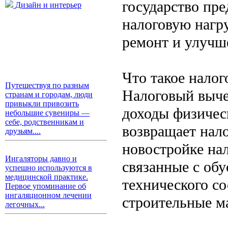
государство пр
Дизайн и интерьер
налоговую нагру
ремонт и улучш
Что такое налог
Путешествуя по разным
Налоговый выче
странам и городам, люди
привыкли привозить
доходы физичес
небольшие сувениры —
себе, родственникам и
возвращает нало
друзьям....
новостройке нал
Ингаляторы давно и
связанные с об
успешно используются в
медицинской практике.
технического со
Первое упоминание об
ингаляционном лечении
строительные м
легочных...