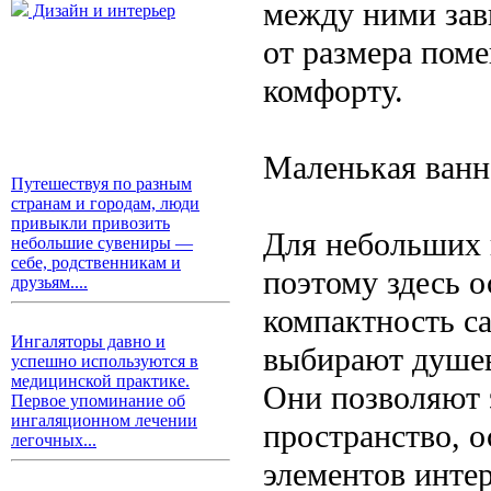
между ними зави
Дизайн и интерьер
от размера пом
комфорту.
Маленькая ванн
Путешествуя по разным
странам и городам, люди
привыкли привозить
Для небольших 
небольшие сувениры —
себе, родственникам и
поэтому здесь 
друзьям....
компактность са
Ингаляторы давно и
выбирают душев
успешно используются в
медицинской практике.
Они позволяют 
Первое упоминание об
ингаляционном лечении
пространство, о
легочных...
элементов интер