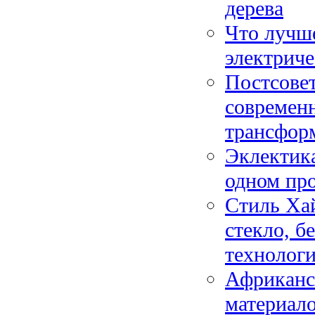
дерева
Что лучше
электриче
Постсовет
современ
трансфор
Эклектика
одном про
Стиль Ха
стекло, б
технолог
Африканс
материало