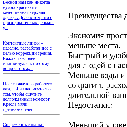
Весной нам как никогда
нужна красивая и
качественная верхняя
Преимущества д
одежда. Дело в том, что с
приходом теплых деньков
у...
Экономия прост
меньше места.
Контактные линзы –
изделие, разработанное с
Быстрый и удоб
целью коррекции зрения.
Каждый человек
для людей с на
индивидуален, поэтому
вопрос о том,...
Меньше воды и 
сократить расхо
После тяжелого рабочего
каждый из нас мечтает о
длительной ван
том, чтобы ощутить
долгожданный комфорт.
Недостатки:
Кресла-мячи
предназначены...
Меньший уровен
Современные шапки