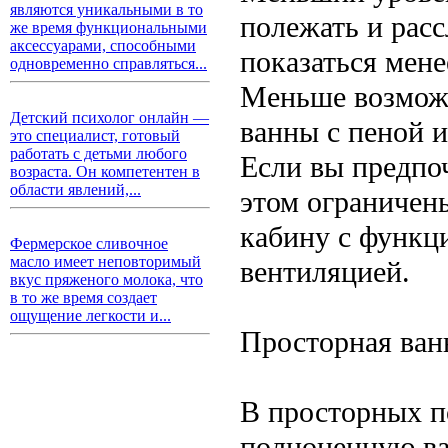
являются уникальными в то
полежать и расс
же время функциональными
аксессуарами, способными
показаться мен
одновременно справляться...
Меньше возможн
Детский психолог онлайн —
ванны с пеной 
это специалист, готовый
работать с детьми любого
Если вы предпоч
возраста. Он компетентен в
области явлений,...
этом ограниче
кабину с функц
Фермерское сливочное
масло имеет неповторимый
вентиляцией.
вкус пряженого молока, что
в то же время создает
ощущение легкости и...
Просторная ванн
В просторных п
полноценную ва