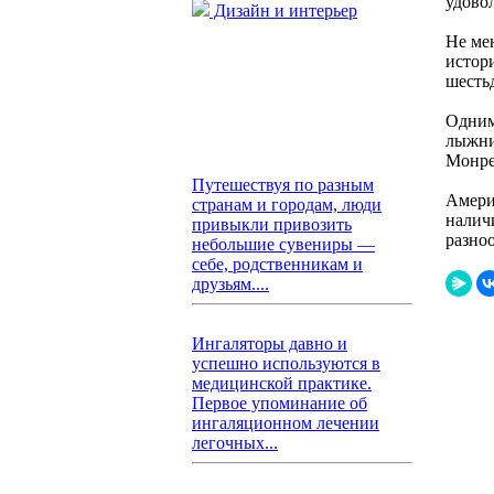
удово
Дизайн и интерьер
Не ме
истор
шесть
Одним
лыжни
Монре
Путешествуя по разным
Амери
странам и городам, люди
налич
привыкли привозить
разноо
небольшие сувениры —
себе, родственникам и
друзьям....
Ингаляторы давно и
успешно используются в
медицинской практике.
Первое упоминание об
ингаляционном лечении
легочных...