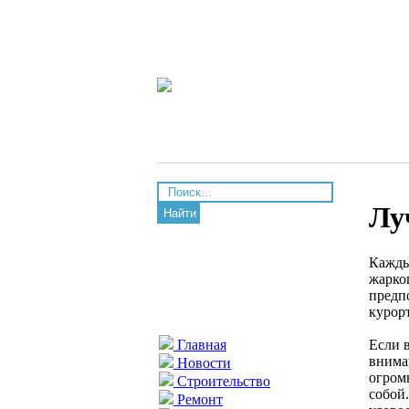
Лу
Найти
Каждый
жарко
предп
курор
Если 
Главная
внима
Новости
огром
Строительство
собой
Ремонт