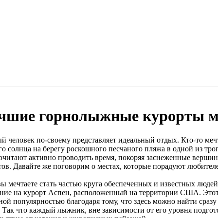
чшие горнолыжные курорты 
 человек по-своему представляет идеальный отдых. Кто-то мечта
го солнца на берегу роскошного песчаного пляжа в одной из тро
очитают активно проводить время, покоряя заснеженные верш
тов. Давайте же поговорим о местах, которые порадуют любите
вы мечтаете стать частью круга обеспеченных и известных людей
ние на курорт Аспен, расположенный на территории США. Этот
ной популярностью благодаря тому, что здесь можно найти сразу
. Так что каждый лыжник, вне зависимости от его уровня подгот