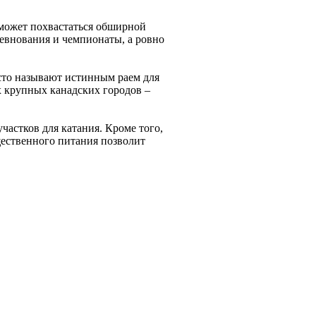
 может похвастаться обширной
ревнования и чемпионаты, а ровно
сто называют истинным раем для
х крупных канадских городов –
астков для катания. Кроме того,
щественного питания позволит