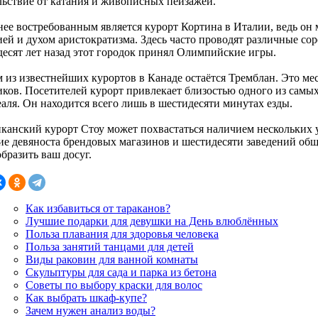
льствие от катания и живописных пейзажей.
нее востребованным является курорт Кортина в Италии, ведь он
ией и духом аристократизма. Здесь часто проводят различные со
десят лет назад этот городок принял Олимпийские игры.
 из известнейших курортов в Канаде остаётся Тремблан. Это ме
ков. Посетителей курорт привлекает близостью одного из самы
аля. Он находится всего лишь в шестидесяти минутах езды.
канский курорт Стоу может похвастаться наличием нескольких уч
ие девяноста брендовых магазинов и шестидесяти заведений об
бразить ваш досуг.
Как избавиться от тараканов?
Лучшие подарки для девушки на День влюблённых
Польза плавания для здоровья человека
Польза занятий танцами для детей
Виды раковин для ванной комнаты
Скульптуры для сада и парка из бетона
Советы по выбору краски для волос
Как выбрать шкаф-купе?
Зачем нужен анализ воды?