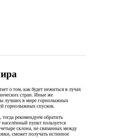
мира
ет о том, как будет нежиться в лучах
пических стран. Иные же
ины лучших в мире горнолыжных
лей горнолыжных спусков.
, тогда рекомендуем обратить
 населённый пункт пользуется
 четыре склона, не связанных между
овки, сможет получать истинное