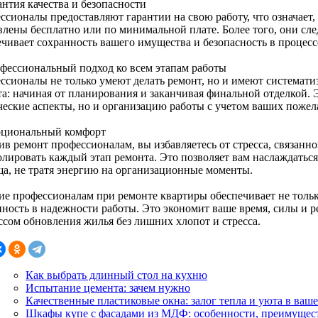
антия качества и безопасности
сионалы предоставляют гарантии на свою работу, что означает, 
влены бесплатно или по минимальной плате. Более того, они сле
ечивает сохранность вашего имущества и безопасность в процесс
офессиональный подход ко всем этапам работы
ссионалы не только умеют делать ремонт, но и имеют системати
а: начиная от планирования и заканчивая финальной отделкой. Э
ческие аспекты, но и организацию работы с учетом ваших пожел
оциональный комфорт
ив ремонт профессионалам, вы избавляетесь от стресса, связанн
олировать каждый этап ремонта. Это позволяет вам наслаждатьс
а, не тратя энергию на организационные моменты.
ие профессионалам при ремонте квартиры обеспечивает не только
нность в надежности работы. Это экономит ваше время, силы и р
ссом обновления жилья без лишних хлопот и стресса.
Как выбрать длинный стол на кухню
Испытание цемента: зачем нужно
Качественные пластиковые окна: залог тепла и уюта в ваш
Шкафы купе с фасадами из МДФ: особенности, преимущест