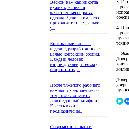
3. Гар
Весной нам как никогда
Профес
нужна красивая и
испра
качественная верхняя
обесп
одежда. Дело в том, что с
приходом теплых деньков
4. Пр
у...
Профе
проект
техни
Контактные линзы –
изделие, разработанное с
5. Эм
целью коррекции зрения.
Довер
Каждый человек
контр
индивидуален, поэтому
жилищ
вопрос о том,...
Довер
увере
После тяжелого рабочего
проце
каждый из нас мечтает о
том, чтобы ощутить
долгожданный комфорт.
Кресла-мячи
предназначены...
Современные шапки