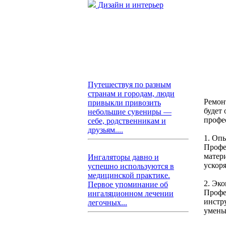
Дизайн и интерьер
Путешествуя по разным
странам и городам, люди
Ремон
привыкли привозить
будет 
небольшие сувениры —
профе
себе, родственникам и
друзьям....
1. Оп
Профе
матер
Ингаляторы давно и
ускоря
успешно используются в
медицинской практике.
2. Эк
Первое упоминание об
Профе
ингаляционном лечении
инстр
легочных...
умень