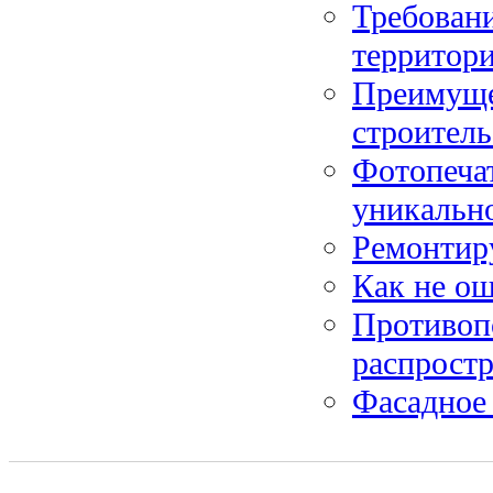
Требовани
территор
Преимуще
строитель
Фотопечат
уникально
Ремонтир
Как не ош
Противоп
распрост
Фасадное 