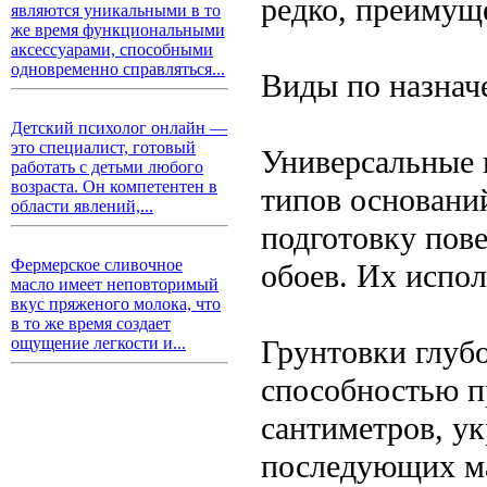
редко, преимущ
являются уникальными в то
же время функциональными
аксессуарами, способными
одновременно справляться...
Виды по назна
Детский психолог онлайн —
это специалист, готовый
Универсальные 
работать с детьми любого
возраста. Он компетентен в
типов основани
области явлений,...
подготовку пов
Фермерское сливочное
обоев. Их испо
масло имеет неповторимый
вкус пряженого молока, что
в то же время создает
Грунтовки глуб
ощущение легкости и...
способностью п
сантиметров, ук
последующих ма