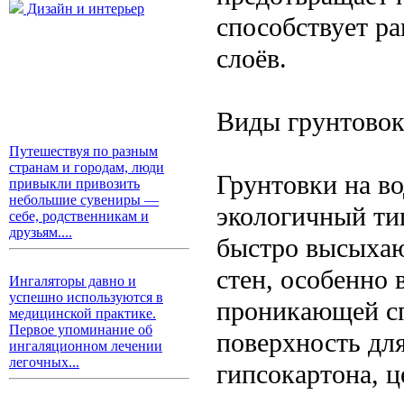
Дизайн и интерьер
способствует р
слоёв.
Виды грунтовок
Путешествуя по разным
странам и городам, люди
Грунтовки на в
привыкли привозить
небольшие сувениры —
экологичный тип
себе, родственникам и
друзьям....
быстро высыхаю
стен, особенно
Ингаляторы давно и
успешно используются в
проникающей сп
медицинской практике.
Первое упоминание об
поверхность дл
ингаляционном лечении
легочных...
гипсокартона, 