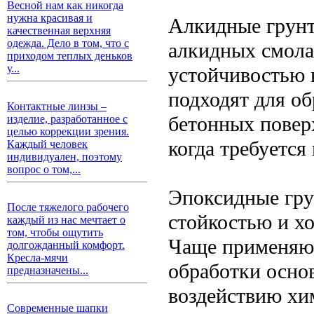
Весной нам как никогда
нужна красивая и
Алкидные грунт
качественная верхняя
одежда. Дело в том, что с
алкидных смола
приходом теплых деньков
у...
устойчивостью 
подходят для о
Контактные линзы –
бетонных поверх
изделие, разработанное с
целью коррекции зрения.
когда требуется
Каждый человек
индивидуален, поэтому
вопрос о том,...
Эпоксидные гру
После тяжелого рабочего
стойкостью и х
каждый из нас мечтает о
том, чтобы ощутить
Чаще применяют
долгожданный комфорт.
Кресла-мячи
обработки осно
предназначены...
воздействию хи
Современные шапки