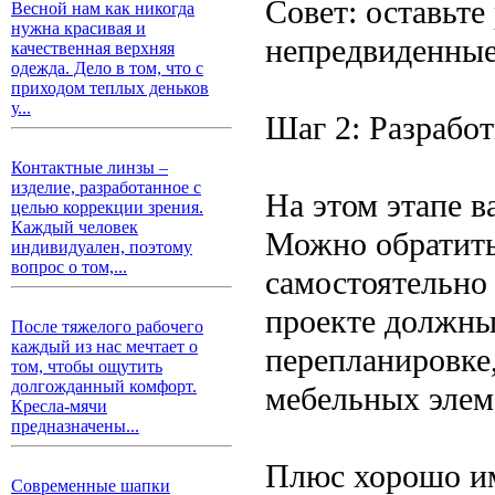
Совет: оставьте
Весной нам как никогда
нужна красивая и
непредвиденные
качественная верхняя
одежда. Дело в том, что с
приходом теплых деньков
у...
Шаг 2: Разработ
Контактные линзы –
изделие, разработанное с
На этом этапе 
целью коррекции зрения.
Каждый человек
Можно обратить
индивидуален, поэтому
вопрос о том,...
самостоятельно
проекте должны
После тяжелого рабочего
каждый из нас мечтает о
перепланировке
том, чтобы ощутить
долгожданный комфорт.
мебельных элем
Кресла-мячи
предназначены...
Плюс хорошо им
Современные шапки