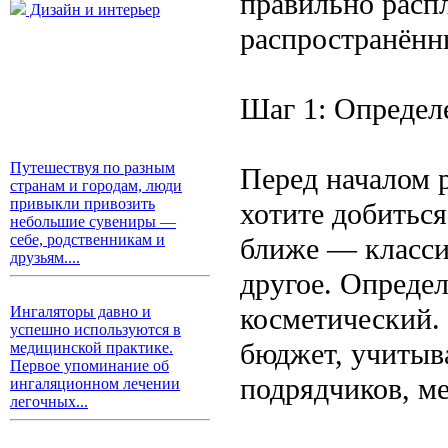
правильно расп
Дизайн и интерьер
распространённ
Шаг 1: Определ
Путешествуя по разным
Перед началом 
странам и городам, люди
привыкли привозить
хотите добиться
небольшие сувениры —
себе, родственникам и
ближе — класси
друзьям....
другое. Опреде
косметический.
Ингаляторы давно и
успешно используются в
бюджет, учитыв
медицинской практике.
Первое упоминание об
подрядчиков, ме
ингаляционном лечении
легочных...