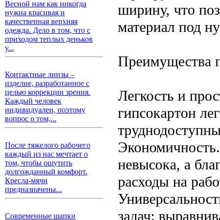
Весной нам как никогда
ширину, что поз
нужна красивая и
качественная верхняя
материал под н
одежда. Дело в том, что с
приходом теплых деньков
у...
Преимущества г
Контактные линзы –
изделие, разработанное с
Легкость и про
целью коррекции зрения.
Каждый человек
гипсокартон лег
индивидуален, поэтому
вопрос о том,...
труднодоступны
Экономичность.
После тяжелого рабочего
каждый из нас мечтает о
невысока, а бл
том, чтобы ощутить
долгожданный комфорт.
расходы на рабо
Кресла-мячи
предназначены...
Универсальност
задач: выравнив
Современные шапки