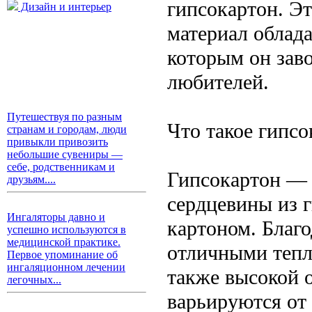
гипсокартон. Э
Дизайн и интерьер
материал облад
которым он зав
любителей.
Путешествуя по разным
Что такое гипсо
странам и городам, люди
привыкли привозить
небольшие сувениры —
себе, родственникам и
Гипсокартон — 
друзьям....
сердцевины из г
Ингаляторы давно и
картоном. Благо
успешно используются в
медицинской практике.
отличными тепл
Первое упоминание об
ингаляционном лечении
также высокой 
легочных...
варьируются от 