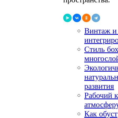
Винтаж и 
интегриро
Стиль бох
многосло
Экологичн
натураль
развития
Рабочий к
атмосферу
Как обуст