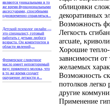
являются уникальными в то
облицовки слож
же время функциональными
аксессуарами, способными
декоративных э
одновременно справляться...
Возможность ф
Детский психолог онлайн —
Легкость сгибан
это специалист, готовый
работать с детьми любого
arcuate, кривол
возраста. Он компетентен в
области явлений,...
Хорошие тепло-
зависимости от
Фермерское сливочное
масло имеет неповторимый
желаемых харак
вкус пряженого молока, что
в то же время создает
Возможность ск
ощущение легкости и...
потолков легко 
другие коммуни
Применение гип