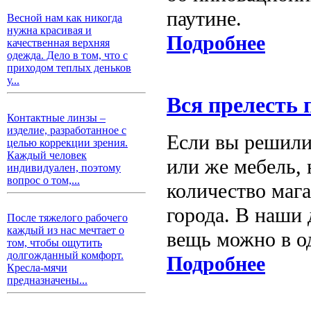
паутине.
Весной нам как никогда
нужна красивая и
Подробнее
качественная верхняя
одежда. Дело в том, что с
приходом теплых деньков
у...
Вся прелесть 
Контактные линзы –
изделие, разработанное с
Если вы решили
целью коррекции зрения.
Каждый человек
или же мебель,
индивидуален, поэтому
вопрос о том,...
количество маг
города. В наши
После тяжелого рабочего
каждый из нас мечтает о
вещь можно в о
том, чтобы ощутить
долгожданный комфорт.
Подробнее
Кресла-мячи
предназначены...