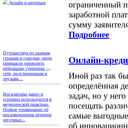
ограниченный п
Дизайн и интерьер
заработной плат
сумму заявител
Подробнее
Путешествуя по разным
Онлайн-креди
странам и городам, люди
привыкли привозить
небольшие сувениры —
Иной раз так бы
себе, родственникам и
друзьям....
определённая д
задач, но у нег
Ингаляторы давно и
успешно используются в
посещать разли
медицинской практике.
Первое упоминание об
самые выгодные 
ингаляционном лечении
легочных...
об инновационн