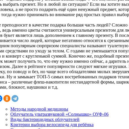
ь выбрать презент. Но в любой ли ситуации? Если вы хотите вы
еловека, а не просто подарить ещё один ненужный предмет, кото
, тогда нужно принимать во внимание ряд простых правил выбор
е преподносит в качестве подарка большая часть людей? Сложно 
а, ведь именно цветы считаются универсальным презентом для л
в букет является лишь дополнением к главному презенту. В посл
ивается число людей, которые негативно относятся к срезанным 
дним популярным сюрпризом специалисты называют туалетную во
и средствами по уходу за телом. С годами не уменьшается попул
в и конверт с кругленькой суммой. Конечно же, подобный презен
к может получить то, что ему нужно именно сейчас, а даритель н
изом. Далее в рейтинге популярности следуют мягкие игрушки
ку, по поводу и без, но чаще всего обладателями милых зверуше
ки. Ну и замыкает ТОП-5 самых востребованных подарков техни
фиса – различные флеш-накопители нестандартной формы, шарик
ми, блокнот, наушники и т.д.
Методы народной медицины
Облучатель ультразвуковой «Солнышко» ОУФ-06
Виды бактерицидных облучателей
Критерии выбора велосипеда для ребёнка