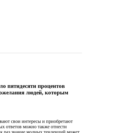
оло пятидесяти процентов
пожелания людей, которым
ывают свои интересы и приобретают
ых ответов можно также отнести
как раз знание модных тенденций может