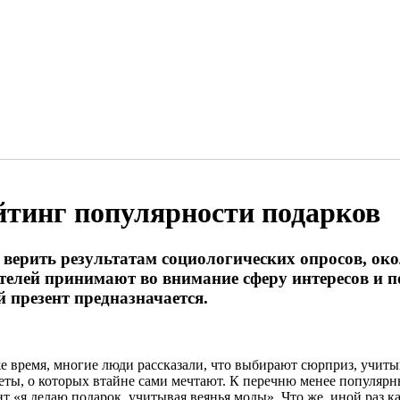
йтинг популярности подарков
 верить результатам социологических опросов, ок
телей принимают во внимание сферу интересов и 
й презент предназначается.
же время, многие люди рассказали, что выбирают сюрприз, учит
еты, о которых втайне сами мечтают. К перечню менее популярн
нт «я делаю подарок, учитывая веянья моды». Что же, иной раз 