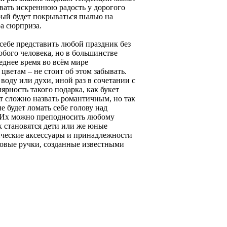
звать искреннюю радость у дорогого
рый будет покрываться пылью на
а сюрприза.
себе представить любой праздник без
юбого человека, но в большинстве
еднее время во всём мире
цветам – не стоит об этом забывать.
ду или духи, иной раз в сочетании с
ярность такого подарка, как букет
т сложно назвать романтичным, но так
е будет ломать себе голову над
. Их можно преподносить любому
к становятся дети или же юные
ческие аксессуары и принадлежности
овые ручки, созданные известными