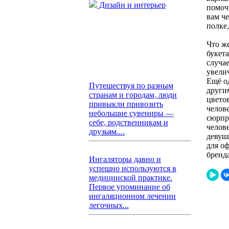
Дизайн и интерьер
помоч
вам ч
полке
Что ж
букет
случае
увелич
Ещё о
Путешествуя по разным
другим
странам и городам, люди
цвето
привыкли привозить
челове
небольшие сувениры —
сюрпр
себе, родственникам и
челове
друзьям....
девуш
для о
бренда
Ингаляторы давно и
успешно используются в
медицинской практике.
Первое упоминание об
ингаляционном лечении
легочных...