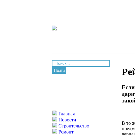
Ре
Найти
Если
дари
тако
Главная
Новости
В то 
Строительство
предм
Ремонт
вариа