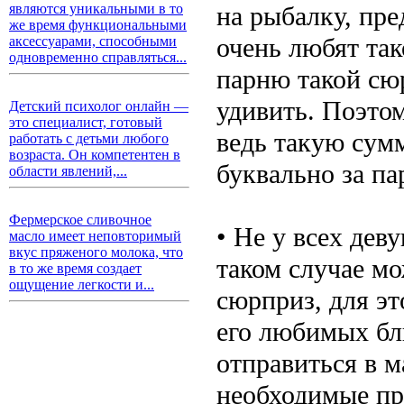
на рыбалку, пре
являются уникальными в то
же время функциональными
очень любят так
аксессуарами, способными
одновременно справляться...
парню такой сюр
удивить. Поэто
Детский психолог онлайн —
это специалист, готовый
ведь такую сум
работать с детьми любого
возраста. Он компетентен в
буквально за па
области явлений,...
Фермерское сливочное
• Не у всех дев
масло имеет неповторимый
вкус пряженого молока, что
таком случае м
в то же время создает
ощущение легкости и...
сюрприз, для эт
его любимых блю
отправиться в м
необходимые пр