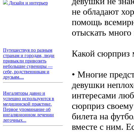
девушки не знаю
Дизайн и интерьер
не обладают хор
помощь всемирн
отыскать много 
Путешествуя по разным
Какой сюрприз 
странам и городам, люди
привыкли привозить
небольшие сувениры —
себе, родственникам и
• Многие предст
друзьям....
девушки неплохо
интересами люб
Ингаляторы давно и
успешно используются в
сюрприз своему
медицинской практике.
Первое упоминание об
билета на футбо
ингаляционном лечении
легочных...
вместе с ним. 