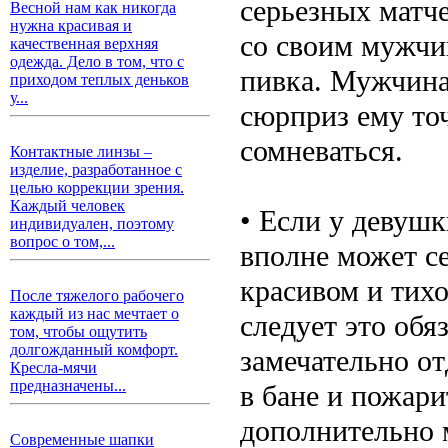
серьезных матче
Весной нам как никогда
нужна красивая и
со своим мужчин
качественная верхняя
одежда. Дело в том, что с
пивка. Мужчина 
приходом теплых деньков
у...
сюрприз ему то
сомневаться.
Контактные линзы –
изделие, разработанное с
целью коррекции зрения.
Каждый человек
• Если у девушк
индивидуален, поэтому
вопрос о том,...
вполне может се
красивом и тихо
После тяжелого рабочего
каждый из нас мечтает о
следует это обя
том, чтобы ощутить
долгожданный комфорт.
замечательно от
Кресла-мячи
предназначены...
в бане и пожар
дополнительно 
Современные шапки