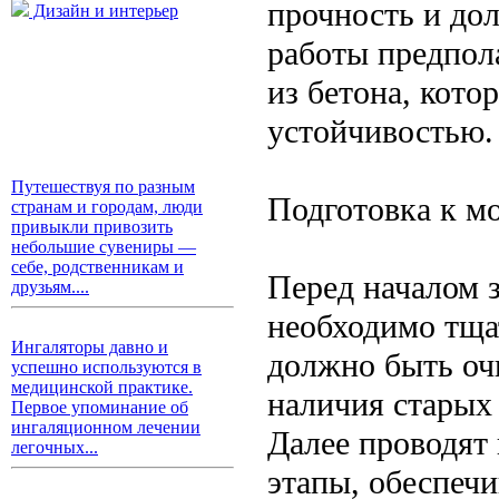
прочность и до
Дизайн и интерьер
работы предпол
из бетона, кот
устойчивостью.
Путешествуя по разным
Подготовка к м
странам и городам, люди
привыкли привозить
небольшие сувениры —
себе, родственникам и
Перед началом 
друзьям....
необходимо тща
Ингаляторы давно и
должно быть очи
успешно используются в
медицинской практике.
наличия старых
Первое упоминание об
ингаляционном лечении
Далее проводят
легочных...
этапы, обеспеч