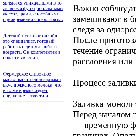
являются уникальными в то
Важно соблюдат
же время функциональными
аксессуарами, способными
замешивают в б
одновременно справляться...
следя за однор
Детский психолог онлайн —
После приготов
это специалист, готовый
работать с детьми любого
течение огранич
возраста. Он компетентен в
области явлений,...
расслоения или 
Фермерское сливочное
масло имеет неповторимый
Процесс заливк
вкус пряженого молока, что
в то же время создает
ощущение легкости и...
Заливка моноли
Перед началом 
— временную фо
границах. Опал