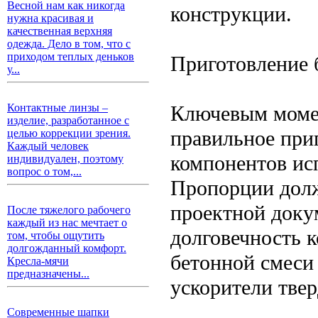
Весной нам как никогда
конструкции.
нужна красивая и
качественная верхняя
одежда. Дело в том, что с
приходом теплых деньков
Приготовление 
у...
Ключевым момен
Контактные линзы –
изделие, разработанное с
правильное при
целью коррекции зрения.
Каждый человек
компонентов исп
индивидуален, поэтому
вопрос о том,...
Пропорции долж
проектной доку
После тяжелого рабочего
каждый из нас мечтает о
долговечность 
том, чтобы ощутить
долгожданный комфорт.
бетонной смеси
Кресла-мячи
предназначены...
ускорители твер
Современные шапки