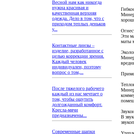
Весной нам как никогда
нужна красивая и
Гибко
качественная верхняя
Минер
одежда. Дело в том, что с
хорош
приходом теплых деньков
у...
Огнес
Эти м
маты 
Контактные линзы –
изделие, разработанное с
Эколо
целью коррекции зрения.
Минер
Каждый человек
вредн
индивидуален, поэтому
вопрос о том,...
Приме
Тепло
После тяжелого рабочего
Минер
каждый из нас мечтает о
комме
том, чтобы ощутить
помещ
долгожданный комфорт.
Кресла-мячи
Звуко
предназначены...
В зву
звуко
Современные шапки
Утепл