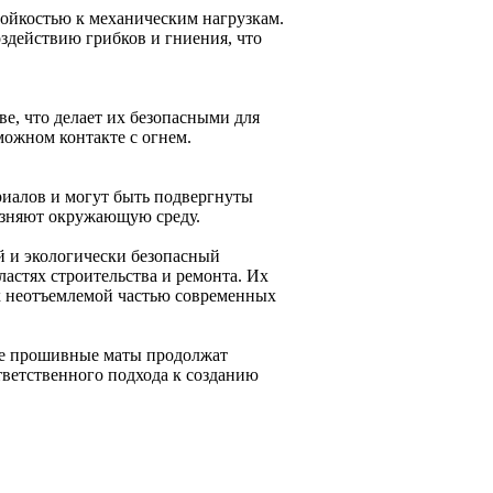
ойкостью к механическим нагрузкам.
здействию грибков и гниения, что
е, что делает их безопасными для
можном контакте с огнем.
иалов и могут быть подвергнуты
рязняют окружающую среду.
 и экологически безопасный
астях строительства и ремонта. Их
х неотъемлемой частью современных
ые прошивные маты продолжат
тветственного подхода к созданию