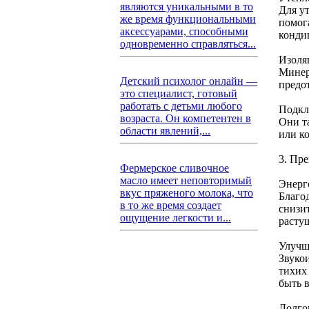
являются уникальными в то
Для у
же время функциональными
помог
аксессуарами, способными
конди
одновременно справляться...
Изоля
Минер
Детский психолог онлайн —
предот
это специалист, готовый
работать с детьми любого
Подкл
возраста. Он компетентен в
Они т
области явлений,...
или к
3. Пр
Фермерское сливочное
масло имеет неповторимый
Энерг
вкус пряженого молока, что
Благо
в то же время создает
снизи
ощущение легкости и...
расту
Улучш
Звуко
тихих
быть 
Долго