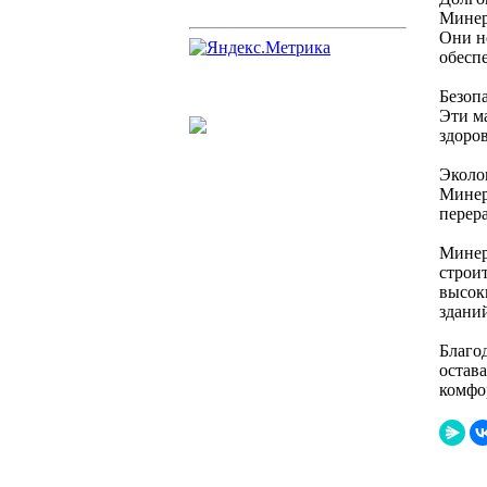
Минер
Они н
обесп
Безоп
Эти м
здоро
Эколо
Минер
перер
Минер
строи
высок
здани
Благо
остав
комфо