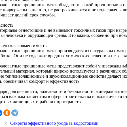
аловатные прошивные маты обладают высокой прочностью и ст
е подвержены гниению, не растрескиваются и не подвержены во
ечивает долгий срок службы.
асность
атериалы огнестойкие и не выделяют токсичных газов при нагрев
вья человека и окружающей среды. Это важно, особенно при воз
гическая совместимость
аловатные прошивные маты производятся из натуральных матер
аботке. Они не содержат вредных химических веществ и не заг
аловатные прошивные маты представляют собой универсальный
тельный материал, который широко используется в различных обл
ие теплоизоляционные и звукоизоляционные свойства делают и
й, обеспечивая комфорт и эффективность.
даря долговечности, надежности и безопасности, минераловатн
аться важным элементом в сфере строительства и экологически о
ртных жилищных и рабочих пространств.
Секреты эффективного ухода за водостоками