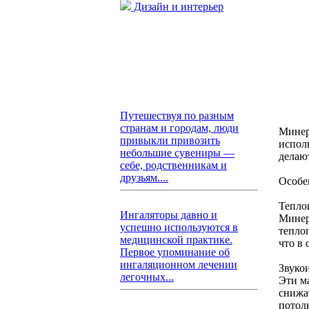
Дизайн и интерьер
Путешествуя по разным
странам и городам, люди
Минер
привыкли привозить
испол
небольшие сувениры —
делаю
себе, родственникам и
друзьям....
Особе
Тепло
Ингаляторы давно и
Минер
успешно используются в
тепло
медицинской практике.
что в
Первое упоминание об
ингаляционном лечении
Звуко
легочных...
Эти м
снижа
потол