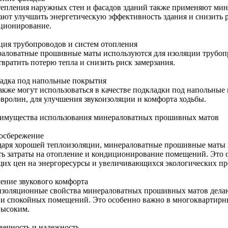
тепления наружных стен и фасадов зданий также применяют ми
ают улучшить энергетическую эффективность здания и снизить 
ционирование.
ция трубопроводов и систем отопления
аловатные прошивные маты используются для изоляции трубопр
вратить потерю тепла и снизить риск замерзания.
адка под напольные покрытия
акже могут использоваться в качестве подкладки под напольные 
овролин, для улучшения звукоизоляции и комфорта ходьбы.
еимущества использования минераловатных прошивных матов
осбережение
даря хорошей теплоизоляции, минераловатные прошивные маты 
ть затраты на отопление и кондиционирование помещений. Это о
щих цен на энергоресурсы и увеличивающихся экологических пр
ение звукового комфорта
изоляционные свойства минераловатных прошивных матов дела
 и спокойных помещений. Это особенно важно в многоквартирны
высоким.
вечность и надежность