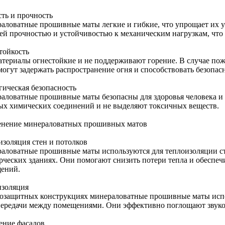
сть и прочность
аловатные прошивные маты легкие и гибкие, что упрощает их у
ей прочностью и устойчивостью к механическим нагрузкам, что 
тойкость
атериалы огнестойкие и не поддерживают горение. В случае п
могут задержать распространение огня и способствовать безопас
гическая безопасность
аловатные прошивные маты безопасны для здоровья человека и
ых химических соединений и не выделяют токсичных веществ.
нение минераловатных прошивных матов
изоляция стен и потолков
аловатные прошивные маты используются для теплоизоляции ст
рческих зданиях. Они помогают снизить потери тепла и обеспе
ений.
изоляция
козащитных конструкциях минераловатные прошивные маты исп
передачи между помещениями. Они эффективно поглощают звук
ение фасадов