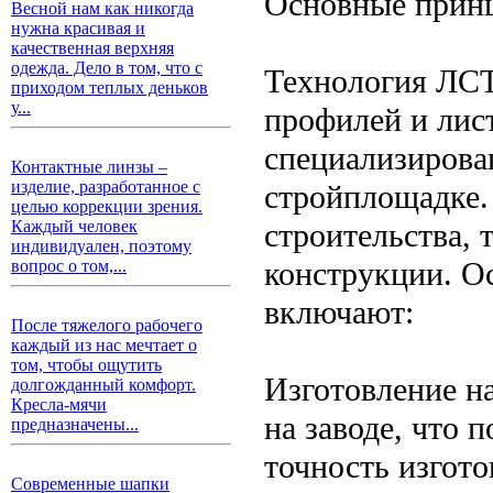
Основные прин
Весной нам как никогда
нужна красивая и
качественная верхняя
одежда. Дело в том, что с
Технология ЛСТ
приходом теплых деньков
у...
профилей и лист
специализирован
Контактные линзы –
изделие, разработанное с
стройплощадке.
целью коррекции зрения.
строительства, 
Каждый человек
индивидуален, поэтому
конструкции. 
вопрос о том,...
включают:
После тяжелого рабочего
каждый из нас мечтает о
том, чтобы ощутить
Изготовление н
долгожданный комфорт.
Кресла-мячи
на заводе, что 
предназначены...
точность изгото
Современные шапки