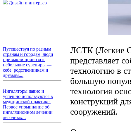
Дизайн и интерьер
ЛСТК (Легкие С
Путешествуя по разным
странам и городам, люди
представляет с
привыкли привозить
небольшие сувениры —
технологию в ст
себе, родственникам и
друзьям....
большую популя
технология осн
Ингаляторы давно и
успешно используются в
конструкций дл
медицинской практике.
Первое упоминание об
сооружений.
ингаляционном лечении
легочных...