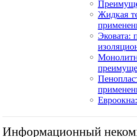
Преимущес
Жидкая т
применен
Эковата: 
изоляцио
Монолитн
преимуще
Пенопласт
применен
Евроокна
Информационный некомме