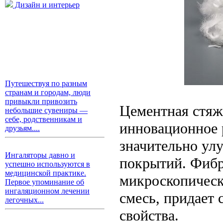
Дизайн и интерьер
Путешествуя по разным
странам и городам, люди
привыкли привозить
Цементная стяж
небольшие сувениры —
себе, родственникам и
инновационное 
друзьям....
значительно ул
Ингаляторы давно и
покрытий. Фибр
успешно используются в
медицинской практике.
микроскопическ
Первое упоминание об
ингаляционном лечении
смесь, придает
легочных...
свойства.