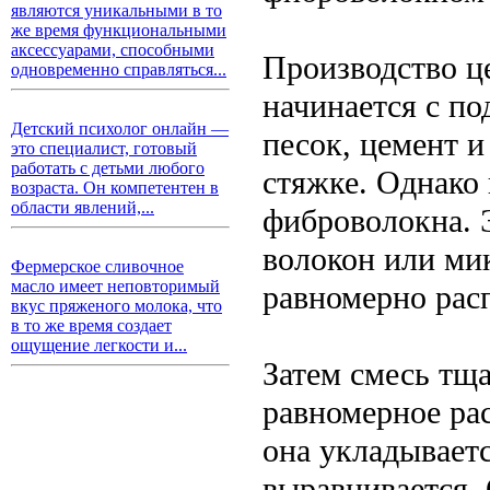
являются уникальными в то
же время функциональными
аксессуарами, способными
Производство ц
одновременно справляться...
начинается с по
Детский психолог онлайн —
песок, цемент и
это специалист, готовый
работать с детьми любого
стяжке. Однако
возраста. Он компетентен в
области явлений,...
фиброволокна. 
волокон или ми
Фермерское сливочное
масло имеет неповторимый
равномерно расп
вкус пряженого молока, что
в то же время создает
ощущение легкости и...
Затем смесь тщ
равномерное ра
она укладывает
выравнивается. 