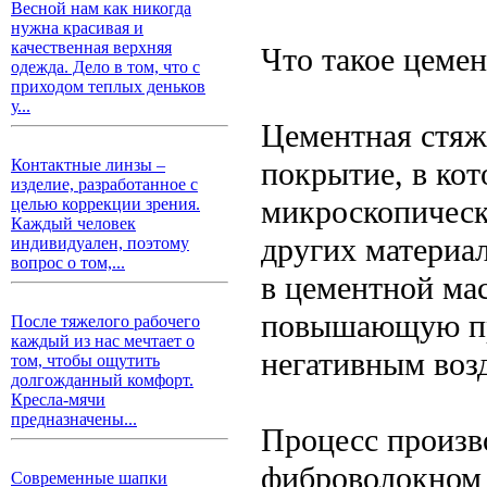
Весной нам как никогда
нужна красивая и
качественная верхняя
Что такое цеме
одежда. Дело в том, что с
приходом теплых деньков
у...
Цементная стяж
покрытие, в ко
Контактные линзы –
изделие, разработанное с
микроскопическ
целью коррекции зрения.
Каждый человек
других материа
индивидуален, поэтому
вопрос о том,...
в цементной мас
повышающую пр
После тяжелого рабочего
каждый из нас мечтает о
негативным воз
том, чтобы ощутить
долгожданный комфорт.
Кресла-мячи
предназначены...
Процесс произв
фиброволокном
Современные шапки