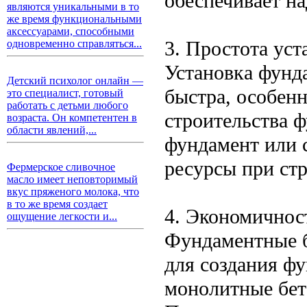
обеспечивает на
являются уникальными в то
же время функциональными
аксессуарами, способными
3. Простота уст
одновременно справляться...
Установка фунд
Детский психолог онлайн —
быстра, особен
это специалист, готовый
работать с детьми любого
строительства 
возраста. Он компетентен в
области явлений,...
фундамент или с
ресурсы при стр
Фермерское сливочное
масло имеет неповторимый
вкус пряженого молока, что
в то же время создает
4. Экономичнос
ощущение легкости и...
Фундаментные б
для создания ф
монолитные бет