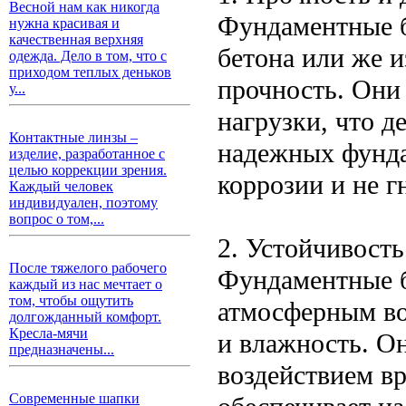
Весной нам как никогда
Фундаментные б
нужна красивая и
качественная верхняя
бетона или же 
одежда. Дело в том, что с
приходом теплых деньков
прочность. Они
у...
нагрузки, что д
Контактные линзы –
надежных фунда
изделие, разработанное с
целью коррекции зрения.
коррозии и не г
Каждый человек
индивидуален, поэтому
вопрос о том,...
2. Устойчивост
После тяжелого рабочего
Фундаментные б
каждый из нас мечтает о
том, чтобы ощутить
атмосферным воз
долгожданный комфорт.
Кресла-мячи
и влажность. О
предназначены...
воздействием в
Современные шапки