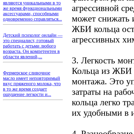
являются уникальными в то
агрессивной ср
же время функциональными
аксессуарами, способными
может снижать и
одновременно справляться...
ЖБИ кольца ост
Детский психолог онлайн —
агрессивных хим
это специалист, готовый
работать с детьми любого
возраста. Он компетентен в
области явлений,...
3. Легкость мон
Кольца из ЖБИ 
Фермерское сливочное
масло имеет неповторимый
монтажа. Это у
вкус пряженого молока, что
в то же время создает
затраты на раб
ощущение легкости и...
кольца легко тр
их удобными в 
4. Разнообрази