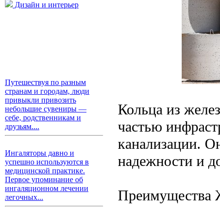
Дизайн и интерьер
Путешествуя по разным
странам и городам, люди
привыкли привозить
Кольца из желе
небольшие сувениры —
себе, родственникам и
частью инфраст
друзьям....
канализации. О
Ингаляторы давно и
надежности и д
успешно используются в
медицинской практике.
Первое упоминание об
ингаляционном лечении
Преимущества 
легочных...