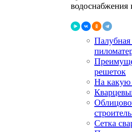
водоснабжения 
Палубная 
пиломате
Преимуще
решеток
На какую 
Кварцевый
Облицово
строитель
Сетка сва