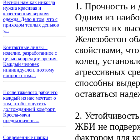
Весной нам как никогда
1. Прочность и 
нужна красивая и
качественная верхняя
Одним из наиб
одежда. Дело в том, что с
приходом теплых деньков
является их выс
у...
Железобетон об
свойствами, что
Контактные линзы –
изделие, разработанное с
колец, установл
целью коррекции зрения.
Каждый человек
агрессивных сре
индивидуален, поэтому
вопрос о том,...
способны выдер
оставаться над
После тяжелого рабочего
каждый из нас мечтает о
том, чтобы ощутить
долгожданный комфорт.
2. Устойчивость
Кресла-мячи
предназначены...
ЖБИ не подверж
фактором для к
Современные шапки