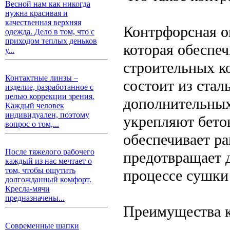
Весной нам как никогда
нужна красивая и
качественная верхняя
Контрфорсная оп
одежда. Дело в том, что с
приходом теплых деньков
которая обеспе
у...
строительных к
Контактные линзы –
состоит из стал
изделие, разработанное с
целью коррекции зрения.
дополнительных
Каждый человек
индивидуален, поэтому
укрепляют бето
вопрос о том,...
обеспечивает р
После тяжелого рабочего
предотвращает 
каждый из нас мечтает о
том, чтобы ощутить
процессе сушки
долгожданный комфорт.
Кресла-мячи
предназначены...
Преимущества 
Современные шапки