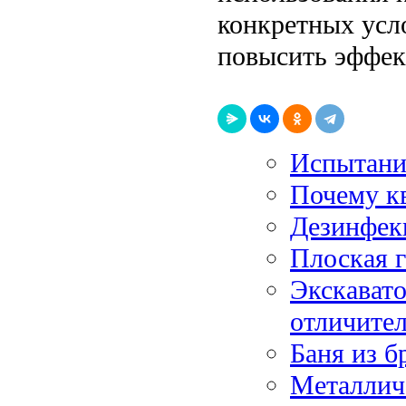
конкретных усл
повысить эффек
Испытани
Почему кв
Дезинфекц
Плоская 
Экскавато
отличите
Баня из б
Металличе