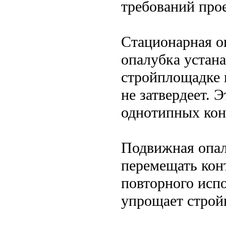
требований прое
Стационарная о
опалубка устана
стройплощадке и
не затвердеет. 
однотипных кон
Подвижная опал
перемещать кон
повторного исп
упрощает строй