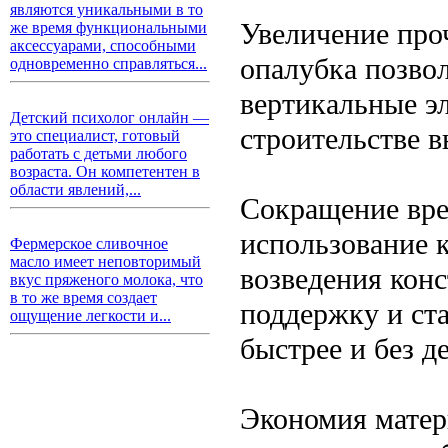
являются уникальными в то
Увеличение про
же время функциональными
аксессуарами, способными
опалубка позво
одновременно справляться...
вертикальные э
Детский психолог онлайн —
строительстве 
это специалист, готовый
работать с детьми любого
возраста. Он компетентен в
области явлений,...
Сокращение вре
использование 
Фермерское сливочное
масло имеет неповторимый
возведения конс
вкус пряженого молока, что
в то же время создает
поддержку и ста
ощущение легкости и...
быстрее и без 
Экономия матер