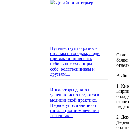
Дизайн и интерьер
Путешествуя по разным
странам и городам, люди
Отдел
привыкли привозить
балко
небольшие сувениры —
отдел
себе, родственникам и
друзьям....
Выбор
1. Ки
Ингаляторы давно и
Кирпи
успешно используются в
облад
медицинской практике.
строит
Первое упоминание об
подхо
ингаляционном лечении
легочных...
2. Дер
Дерев
облиц