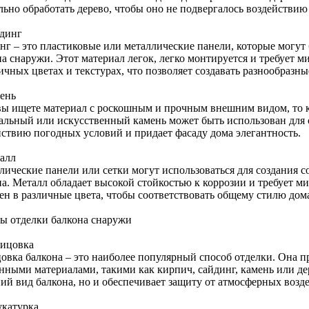
льно обработать дерево, чтобы оно не подвергалось воздействию 
йдинг
нг – это пластиковые или металлические панели, которые могут
на снаружи. Этот материал легок, легко монтируется и требует 
ичных цветах и текстурах, что позволяет создавать разнообразн
мень
вы ищете материал с роскошным и прочным внешним видом, то к
альный или искусственный камень может быть использован для 
йствию погодных условий и придает фасаду дома элегантность.
талл
лические панели или сетки могут использоваться для создания 
на. Металл обладает высокой стойкостью к коррозии и требует м
ен в различные цвета, чтобы соответствовать общему стилю дом
ы отделки балкона снаружи
лицовка
овка балкона – это наиболее популярный способ отделки. Она п
нными материалами, такими как кирпич, сайдинг, камень или де
ий вид балкона, но и обеспечивает защиту от атмосферных возд
укатурка