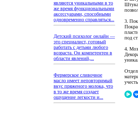
являются уникальными в то
Штука
же время функциональными
позвол
аксессуарами, способными
одновременно справляться...
3. По
Покра
пласт
Детский психолог онлайн —
под ст
это специалист, готовый
работать с детьми любого
4. Мо
возраста. Он компетентен в
Декор
области явлений,...
уника
Отдел
Фермерское сливочное
матер
масло имеет неповторимый
учест
вкус пряженого молока, что
в то же время создает
ощущение легкости и...