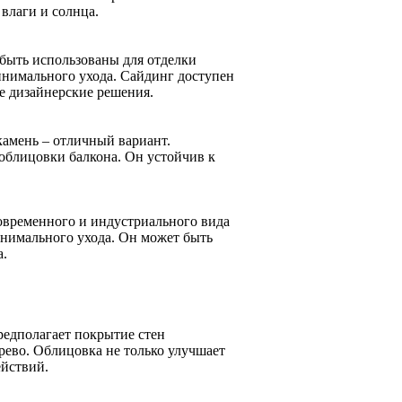
влаги и солнца.
 быть использованы для отделки
минимального ухода. Сайдинг доступен
ые дизайнерские решения.
амень – отличный вариант.
облицовки балкона. Он устойчив к
современного и индустриального вида
инимального ухода. Он может быть
а.
редполагает покрытие стен
рево. Облицовка не только улучшает
ействий.