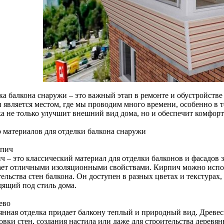
ка балкона снаружи – это важный этап в ремонте и обустройстве
н является местом, где мы проводим много времени, особенно в
ка не только улучшит внешний вид дома, но и обеспечит комфорт
 материалов для отделки балкона снаружи
рпич
ч – это классический материал для отделки балконов и фасадов 
ает отличными изоляционными свойствами. Кирпич можно исполь
ельства стен балкона. Он доступен в разных цветах и текстурах,
дящий под стиль дома.
ево
янная отделка придает балкону теплый и природный вид. Древес
овки стен, создания настила или даже для строительства дерев