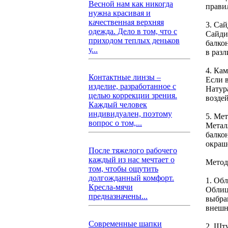
Весной нам как никогда
прави
нужна красивая и
качественная верхняя
3. Са
одежда. Дело в том, что с
Сайди
приходом теплых деньков
балко
у...
в разл
4. Ка
Контактные линзы –
Если 
изделие, разработанное с
Натур
целью коррекции зрения.
возде
Каждый человек
индивидуален, поэтому
5. Ме
вопрос о том,...
Метал
балко
окраш
После тяжелого рабочего
каждый из нас мечтает о
Метод
том, чтобы ощутить
долгожданный комфорт.
1. Об
Кресла-мячи
Облиц
предназначены...
выбра
внешн
Современные шапки
2. Шт