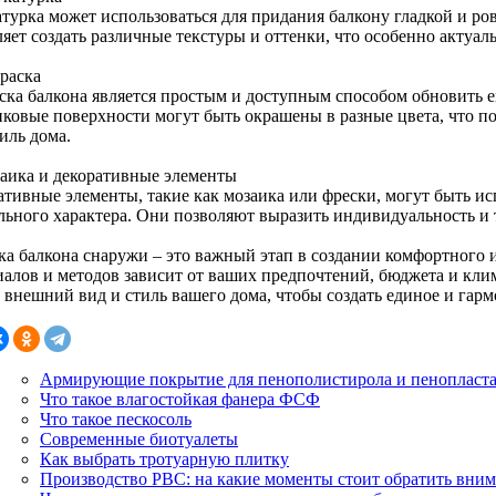
турка может использоваться для придания балкону гладкой и ро
яет создать различные текстуры и оттенки, что особенно актуал
краска
ска балкона является простым и доступным способом обновить 
иковые поверхности могут быть окрашены в разные цвета, что по
иль дома.
заика и декоративные элементы
ативные элементы, такие как мозаика или фрески, могут быть и
льного характера. Они позволяют выразить индивидуальность и 
ка балкона снаружи – это важный этап в создании комфортного 
иалов и методов зависит от ваших предпочтений, бюджета и кли
ь внешний вид и стиль вашего дома, чтобы создать единое и гар
Армирующие покрытие для пенополистирола и пенопласт
Что такое влагостойкая фанера ФСФ
Что такое пескосоль
Современные биотуалеты
Как выбрать тротуарную плитку
Производство РВС: на какие моменты стоит обратить вни