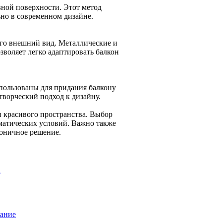
вной поверхности. Этот метод
ьно в современном дизайне.
его внешний вид. Металлические и
зволяет легко адаптировать балкон
спользованы для придания балкону
творческий подход к дизайну.
и красивого пространства. Выбор
матических условий. Важно также
моничное решение.
а
мание