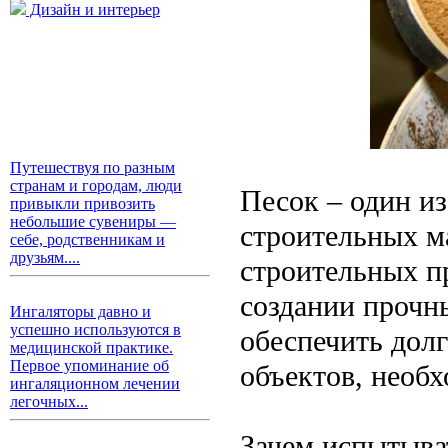
Дизайн и интерьер
Путешествуя по разным
странам и городам, люди
Песок – один и
привыкли привозить
небольшие сувениры —
строительных м
себе, родственникам и
друзьям....
строительных п
создании прочн
Ингаляторы давно и
успешно используются в
обеспечить дол
медицинской практике.
Первое упоминание об
объектов, необх
ингаляционном лечении
легочных...
Зачем испытыва