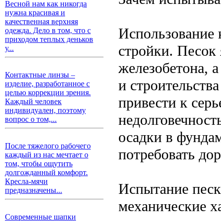
Весной нам как никогда
нужна красивая и
качественная верхняя
Использование к
одежда. Дело в том, что с
приходом теплых деньков
стройки. Песок
у...
железобетона, а
Контактные линзы –
и строительства
изделие, разработанное с
целью коррекции зрения.
привести к сер
Каждый человек
индивидуален, поэтому
недолговечност
вопрос о том,...
осадки в фундам
После тяжелого рабочего
потребовать до
каждый из нас мечтает о
том, чтобы ощутить
долгожданный комфорт.
Кресла-мячи
Испытание песк
предназначены...
механические ха
Современные шапки