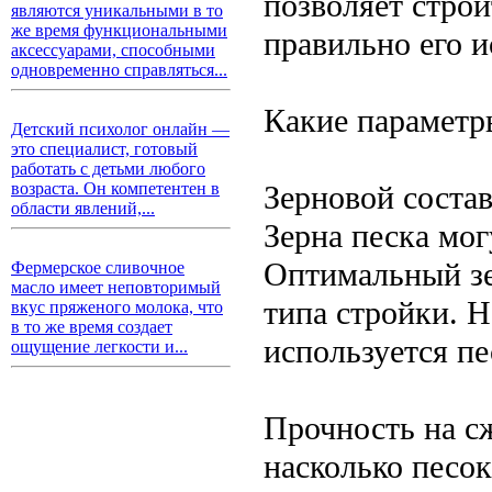
позволяет стро
являются уникальными в то
же время функциональными
правильно его и
аксессуарами, способными
одновременно справляться...
Какие параметр
Детский психолог онлайн —
это специалист, готовый
работать с детьми любого
Зерновой соста
возраста. Он компетентен в
области явлений,...
Зерна песка мо
Оптимальный зе
Фермерское сливочное
масло имеет неповторимый
типа стройки. 
вкус пряженого молока, что
в то же время создает
используется пе
ощущение легкости и...
Прочность на сж
насколько песо