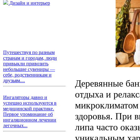
Дизайн и интерьер
Путешествуя по разным
странам и городам, люди
привыкли привозить
небольшие сувениры —
себе, родственникам и
друзьям....
Деревянные бан
отдыха и релак
Ингаляторы давно и
микроклиматом
успешно используются в
медицинской практике.
здоровья. При в
Первое упоминание об
ингаляционном лечении
липа часто оказ
легочных...
уникальным хар