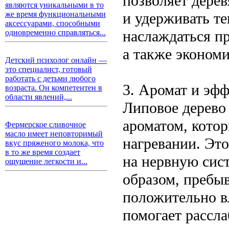
позволяет дере
являются уникальными в то
и удерживать те
же время функциональными
аксессуарами, способными
наслаждаться пр
одновременно справляться...
а также экономи
Детский психолог онлайн —
это специалист, готовый
работать с детьми любого
3. Аромат и эф
возраста. Он компетентен в
области явлений,...
Липовое дерево
ароматом, кото
Фермерское сливочное
масло имеет неповторимый
нагревании. Эт
вкус пряженого молока, что
в то же время создает
на нервную сист
ощущение легкости и...
образом, пребыв
положительно вл
помогает рассла