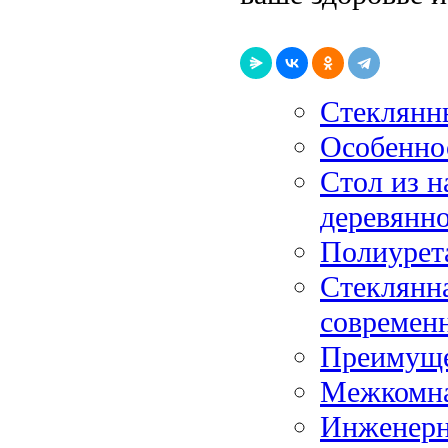
Стеклянн
Особеннос
Стол из н
деревянн
Полиурета
Стеклянна
современ
Преимуще
Межкомна
Инженерн