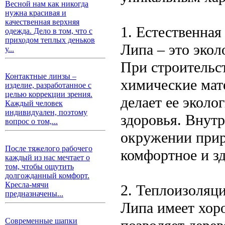
Весной нам как никогда
нужна красивая и
качественная верхняя
1. Естественная
одежда. Дело в том, что с
приходом теплых деньков
Липа – это экол
у...
При строительст
Контактные линзы –
химические мат
изделие, разработанное с
целью коррекции зрения.
делает ее эколо
Каждый человек
индивидуален, поэтому
здоровья. Внутр
вопрос о том,...
окружении прир
После тяжелого рабочего
комфортное и з
каждый из нас мечтает о
том, чтобы ощутить
долгожданный комфорт.
Кресла-мячи
2. Теплоизоляци
предназначены...
Липа имеет хор
Современные шапки