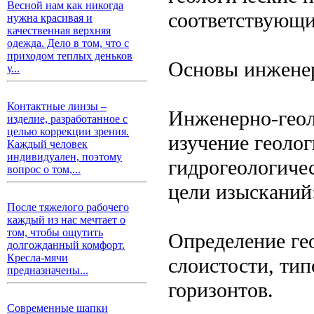
Весной нам как никогда
соответствующи
нужна красивая и
качественная верхняя
одежда. Дело в том, что с
приходом теплых деньков
Основы инженер
у...
Контактные линзы –
Инженерно-геол
изделие, разработанное с
целью коррекции зрения.
изучение геолог
Каждый человек
индивидуален, поэтому
гидрогеологиче
вопрос о том,...
цели изысканий
После тяжелого рабочего
каждый из нас мечтает о
том, чтобы ощутить
Определение ге
долгожданный комфорт.
Кресла-мячи
слоистости, тип
предназначены...
горизонтов.
Современные шапки