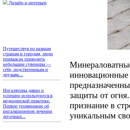
Дизайн и интерьер
Путешествуя по разным
странам и городам, люди
привыкли привозить
Минераловатные
небольшие сувениры —
себе, родственникам и
инновационные 
друзьям....
предназначенны
Ингаляторы давно и
защиты от огня
успешно используются в
медицинской практике.
признание в ст
Первое упоминание об
ингаляционном лечении
уникальным сво
легочных...