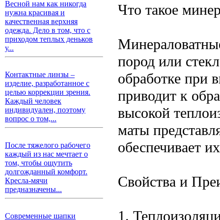
Весной нам как никогда
Что такое мине
нужна красивая и
качественная верхняя
одежда. Дело в том, что с
приходом теплых деньков
Минераловатные
у...
пород или стек
обработке при 
Контактные линзы –
изделие, разработанное с
приводит к обр
целью коррекции зрения.
Каждый человек
высокой теплои
индивидуален, поэтому
вопрос о том,...
маты представл
обеспечивает их
После тяжелого рабочего
каждый из нас мечтает о
том, чтобы ощутить
долгожданный комфорт.
Свойства и Пре
Кресла-мячи
предназначены...
1. Теплоизоляц
Современные шапки