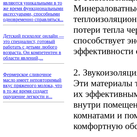
являются уникальными в то
Минераловатны
же время функциональными
аксессуарами, способными
теплоизоляцион
одновременно справляться...
потери тепла че
Детский психолог онлайн —
способствует э
это специалист, готовый
работать с детьми любого
эффективности 
возраста. Он компетентен в
области явлений,...
2. Звукоизоляци
Фермерское сливочное
масло имеет неповторимый
Эти материалы 
вкус пряженого молока, что
в то же время создает
их эффективным
ощущение легкости и...
внутри помещен
комнатами и пом
комфортную обс