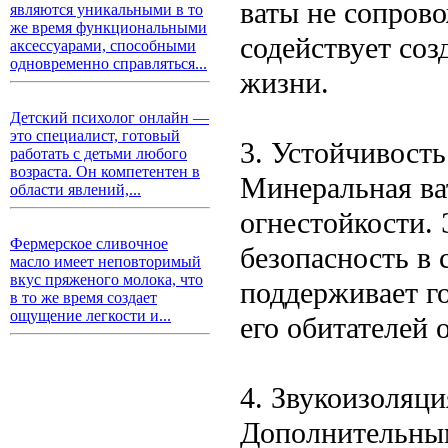
ваты не сопров
являются уникальными в то
же время функциональными
содействует со
аксессуарами, способными
одновременно справляться...
жизни.
Детский психолог онлайн —
это специалист, готовый
3. Устойчивость
работать с детьми любого
возраста. Он компетентен в
Минеральная ва
области явлений,...
огнестойкости. 
Фермерское сливочное
безопасность в 
масло имеет неповторимый
вкус пряженого молока, что
поддерживает го
в то же время создает
ощущение легкости и...
его обитателей о
4. Звукоизоляци
Дополнительны