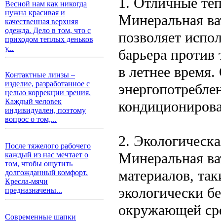
1. Отличные те
Весной нам как никогда
нужна красивая и
Минеральная ва
качественная верхняя
одежда. Дело в том, что с
позволяет испол
приходом теплых деньков
у...
барьера против 
в летнее время.
Контактные линзы –
изделие, разработанное с
энергопотреблен
целью коррекции зрения.
Каждый человек
кондиционирова
индивидуален, поэтому
вопрос о том,...
2. Экологическа
После тяжелого рабочего
Минеральная ва
каждый из нас мечтает о
том, чтобы ощутить
материалов, так
долгожданный комфорт.
Кресла-мячи
экологически б
предназначены...
окружающей сре
Современные шапки