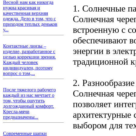
Весной нам как никогда
1. Солнечные п
нужна красивая и
качественная верхняя
Солнечная чере
одежда. Дело в том, что с
приходом теплых деньков
встроенную с с
у...
обеспечивают в
Контактные линзы –
энергии в элект
изделие, разработанное с
целью коррекции зрения.
традиционной 
Каждый человек
индивидуален, поэтому
вопрос о том,...
2. Разнообразие
После тяжелого рабочего
Солнечная чере
каждый из нас мечтает о
том, чтобы ощутить
позволяет интег
долгожданный комфорт.
Кресла-мячи
архитектурные 
предназначены...
выбором для тех
Современные шапки