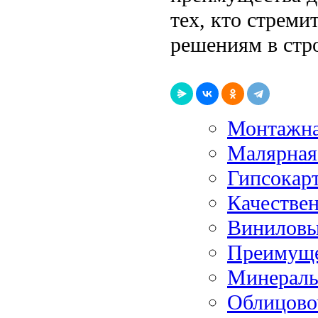
тех, кто стрем
решениям в стро
Монтажна
Малярная
Гипсокар
Качестве
Виниловы
Преимуще
Минеральн
Облицово