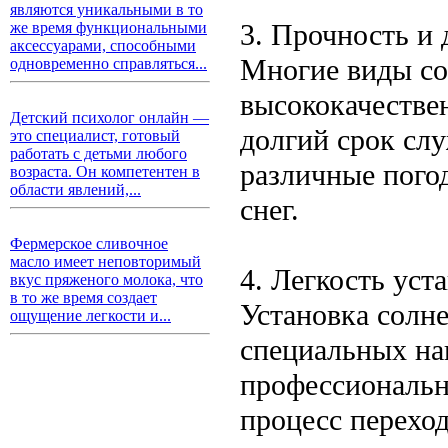
являются уникальными в то
3. Прочность и 
же время функциональными
аксессуарами, способными
Многие виды со
одновременно справляться...
высококачестве
Детский психолог онлайн —
долгий срок сл
это специалист, готовый
работать с детьми любого
различные пого
возраста. Он компетентен в
области явлений,...
снег.
Фермерское сливочное
масло имеет неповторимый
4. Легкость уст
вкус пряженого молока, что
в то же время создает
Установка солн
ощущение легкости и...
специальных на
профессиональ
процесс перехо