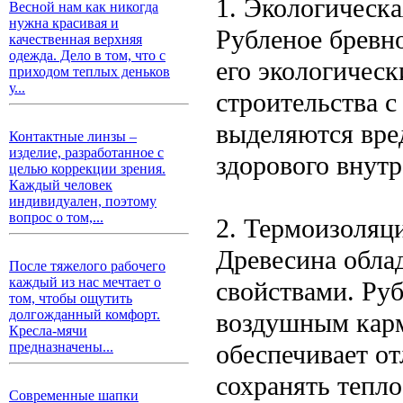
1. Экологическа
Весной нам как никогда
нужна красивая и
Рубленое бревно
качественная верхняя
одежда. Дело в том, что с
его экологичес
приходом теплых деньков
у...
строительства с
выделяются вре
Контактные линзы –
изделие, разработанное с
здорового внутр
целью коррекции зрения.
Каждый человек
индивидуален, поэтому
вопрос о том,...
2. Термоизоляц
Древесина обла
После тяжелого рабочего
каждый из нас мечтает о
свойствами. Руб
том, чтобы ощутить
долгожданный комфорт.
воздушным карм
Кресла-мячи
обеспечивает о
предназначены...
сохранять тепл
Современные шапки