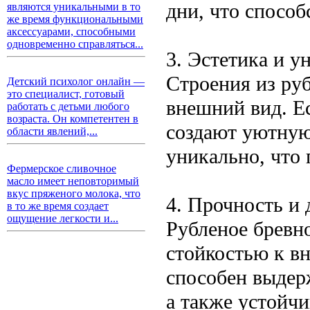
дни, что способ
являются уникальными в то
же время функциональными
аксессуарами, способными
одновременно справляться...
3. Эстетика и у
Строения из ру
Детский психолог онлайн —
это специалист, готовый
внешний вид. Е
работать с детьми любого
возраста. Он компетентен в
создают уютную
области явлений,...
уникально, что 
Фермерское сливочное
масло имеет неповторимый
вкус пряженого молока, что
4. Прочность и 
в то же время создает
ощущение легкости и...
Рубленое бревн
стойкостью к в
способен выдер
а также устойчи