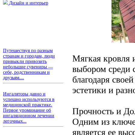
Дизайн и интерьер
Путешествуя по разным
Мягкая кровля 
странам и городам, люди
привыкли привозить
выбором среди 
небольшие сувениры —
себе, родственникам и
благодаря свое
друзьям....
эстетики и разн
Ингаляторы давно и
успешно используются в
медицинской практике.
Прочность и До
Первое упоминание об
ингаляционном лечении
Одним из ключ
легочных...
является ее выс