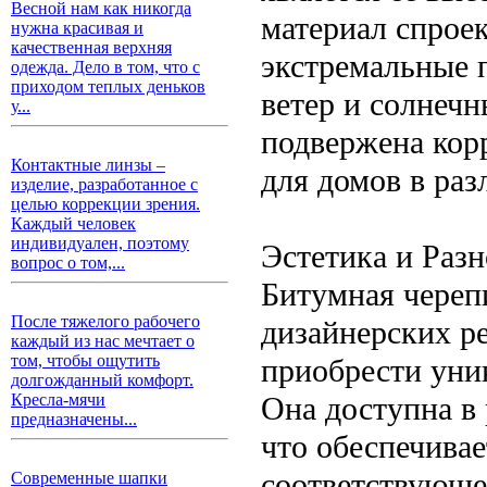
Весной нам как никогда
материал спрое
нужна красивая и
качественная верхняя
экстремальные п
одежда. Дело в том, что с
приходом теплых деньков
ветер и солнечн
у...
подвержена кор
Контактные линзы –
для домов в ра
изделие, разработанное с
целью коррекции зрения.
Каждый человек
индивидуален, поэтому
Эстетика и Раз
вопрос о том,...
Битумная череп
После тяжелого рабочего
дизайнерских р
каждый из нас мечтает о
том, чтобы ощутить
приобрести уни
долгожданный комфорт.
Она доступна в 
Кресла-мячи
предназначены...
что обеспечивае
соответствующе
Современные шапки