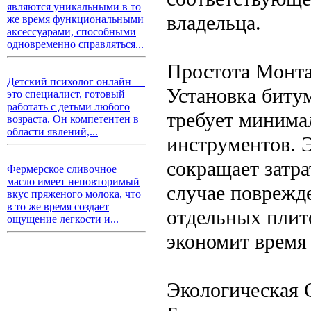
являются уникальными в то
владельца.
же время функциональными
аксессуарами, способными
одновременно справляться...
Простота Монта
Детский психолог онлайн —
Установка биту
это специалист, готовый
работать с детьми любого
требует минима
возраста. Он компетентен в
области явлений,...
инструментов. 
сокращает затра
Фермерское сливочное
масло имеет неповторимый
случае поврежд
вкус пряженого молока, что
в то же время создает
отдельных плит
ощущение легкости и...
экономит время
Экологическая 