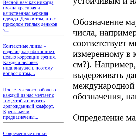
устойчивым и н
Весной нам как никогда
нужна красивая и
качественная верхняя
одежда. Дело в том, что с
Обозначение ма
приходом теплых деньков
у...
числа, например
соответствует 
Контактные линзы –
измеренному в 
изделие, разработанное с
целью коррекции зрения.
см?). Например
Каждый человек
индивидуален, поэтому
выдерживать дав
вопрос о том,...
международной 
После тяжелого рабочего
обозначения, н
каждый из нас мечтает о
том, чтобы ощутить
долгожданный комфорт.
Кресла-мячи
Определение ма
предназначены...
Современные шапки