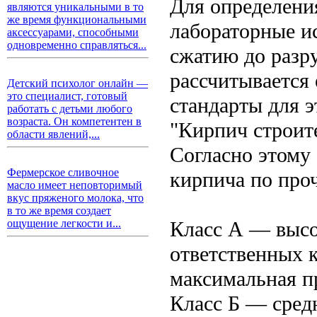
Для определени
являются уникальными в то
же время функциональными
лабораторные и
аксессуарами, способными
одновременно справляться...
сжатию до разр
рассчитывается
Детский психолог онлайн —
это специалист, готовый
стандарты для 
работать с детьми любого
возраста. Он компетентен в
"Кирпич строит
области явлений,...
Согласно этому 
Фермерское сливочное
кирпича по про
масло имеет неповторимый
вкус пряженого молока, что
в то же время создает
Класс А — высо
ощущение легкости и...
ответственных 
максимальная п
Класс Б — сред