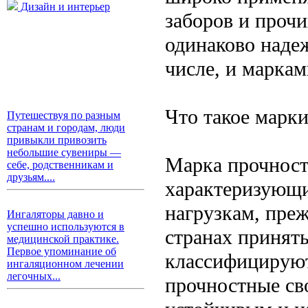
Дизайн и интерьер
заборов и прочи
одинаково надеж
числе, и маркам
Что такое марк
Путешествуя по разным
странам и городам, люди
привыкли привозить
небольшие сувениры —
Марка прочност
себе, родственникам и
друзьям....
характеризующи
нагрузкам, пре
Ингаляторы давно и
успешно используются в
странах принят
медицинской практике.
Первое упоминание об
классифицируют
ингаляционном лечении
легочных...
прочностные св