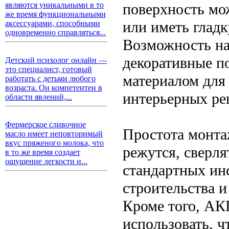
поверхность мо
являются уникальными в то
же время функциональными
или иметь глад
аксессуарами, способными
одновременно справляться...
Возможность на
декоративные п
Детский психолог онлайн —
это специалист, готовый
материалом для
работать с детьми любого
возраста. Он компетентен в
интерьерных ре
области явлений,...
Фермерское сливочное
Простота монта
масло имеет неповторимый
вкус пряженого молока, что
режутся, сверл
в то же время создает
ощущение легкости и...
стандартных ин
строительства и
Кроме того, АК
использовать, ч