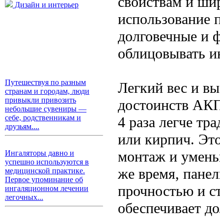
свойствам и ши
Дизайн и интерьер
использование п
долговечные и 
облицовывать и
Путешествуя по разным
Легкий вес и в
странам и городам, люди
привыкли привозить
достоинств АКП
небольшие сувениры —
себе, родственникам и
4 раза легче тр
друзьям....
или кирпич. Это
монтаж и умень
Ингаляторы давно и
успешно используются в
же время, пане
медицинской практике.
Первое упоминание об
прочностью и с
ингаляционном лечении
легочных...
обеспечивает до