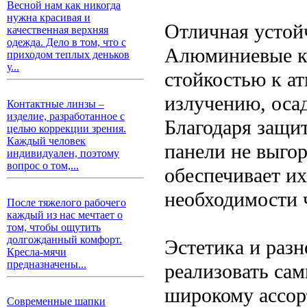
Весной нам как никогда
нужна красивая и
Отличная устой
качественная верхняя
одежда. Дело в том, что с
Алюминиевые к
приходом теплых деньков
у...
стойкостью к а
излучению, оса
Контактные линзы –
изделие, разработанное с
Благодаря защи
целью коррекции зрения.
Каждый человек
панели не выго
индивидуален, поэтому
вопрос о том,...
обеспечивает и
необходимости 
После тяжелого рабочего
каждый из нас мечтает о
том, чтобы ощутить
долгожданный комфорт.
Эстетика и раз
Кресла-мячи
предназначены...
реализовать са
широкому ассор
Современные шапки