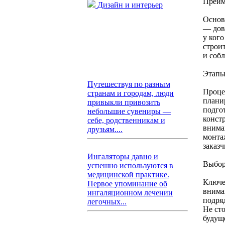
Преим
Дизайн и интерьер
Основ
— дов
у кого
строи
и соб
Этапы
Путешествуя по разным
Проце
странам и городам, люди
плани
привыкли привозить
подго
небольшие сувениры —
конст
себе, родственникам и
внима
друзьям....
монта
заказ
Ингаляторы давно и
Выбор
успешно используются в
медицинской практике.
Ключе
Первое упоминание об
внима
ингаляционном лечении
подря
легочных...
Не ст
будущ