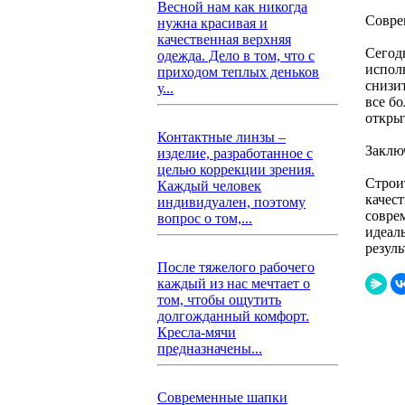
Весной нам как никогда
Совре
нужна красивая и
качественная верхняя
Сегод
одежда. Дело в том, что с
испол
приходом теплых деньков
снизи
у...
все б
откры
Контактные линзы –
Заклю
изделие, разработанное с
целью коррекции зрения.
Строи
Каждый человек
качес
индивидуален, поэтому
совре
вопрос о том,...
идеал
резул
После тяжелого рабочего
каждый из нас мечтает о
том, чтобы ощутить
долгожданный комфорт.
Кресла-мячи
предназначены...
Современные шапки