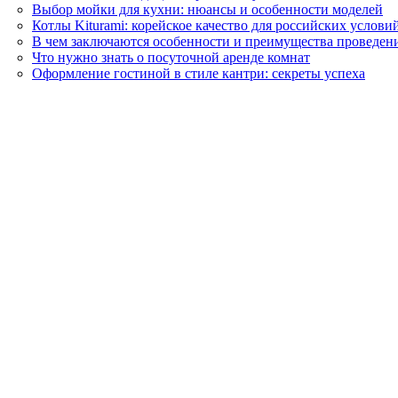
Выбор мойки для кухни: нюансы и особенности моделей
Котлы Kiturami: корейское качество для российских услови
В чем заключаются особенности и преимущества проведен
Что нужно знать о посуточной аренде комнат
Оформление гостиной в стиле кантри: секреты успеха