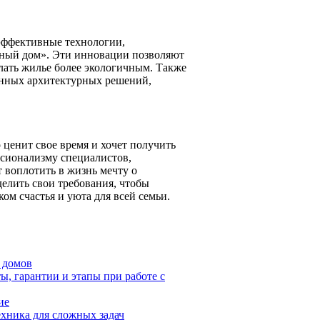
эффективные технологии,
мный дом». Эти инновации позволяют
лать жилье более экологичным. Также
енных архитектурных решений,
 ценит свое время и хочет получить
ссионализму специалистов,
воплотить в жизнь мечту о
делить свои требования, чтобы
ом счастья и уюта для всей семьи.
 домов
ы, гарантии и этапы при работе с
ие
хника для сложных задач