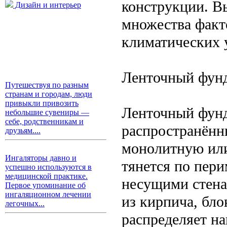
конструкции. В
Дизайн и интерьер
множества факто
климатических 
Ленточный фун
Путешествуя по разным
странам и городам, люди
привыкли привозить
Ленточный фунд
небольшие сувениры —
себе, родственникам и
распространённ
друзьям....
монолитную или
Ингаляторы давно и
тянется по пер
успешно используются в
медицинской практике.
несущими стена
Первое упоминание об
ингаляционном лечении
из кирпича, бло
легочных...
распределяет на