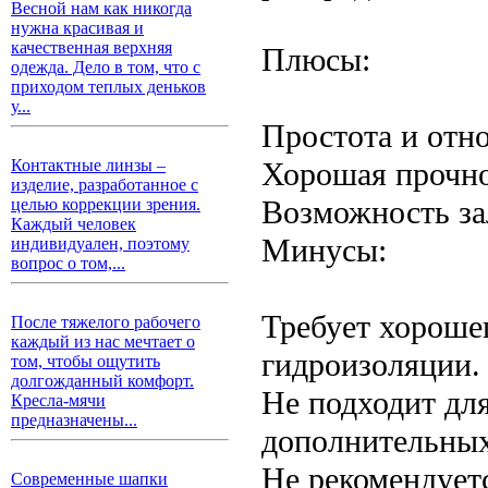
Весной нам как никогда
нужна красивая и
качественная верхняя
Плюсы:
одежда. Дело в том, что с
приходом теплых деньков
у...
Простота и отн
Хорошая прочно
Контактные линзы –
изделие, разработанное с
Возможность за
целью коррекции зрения.
Каждый человек
Минусы:
индивидуален, поэтому
вопрос о том,...
Требует хороше
После тяжелого рабочего
каждый из нас мечтает о
гидроизоляции.
том, чтобы ощутить
долгожданный комфорт.
Не подходит дл
Кресла-мячи
предназначены...
дополнительных
Не рекомендует
Современные шапки