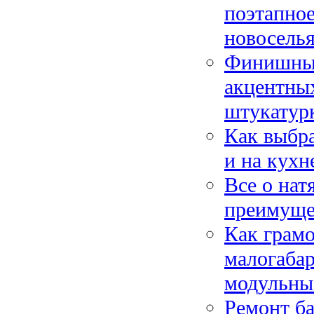
поэтапное
новосель
Финишные
акцентных
штукатур
Как выбра
и на кухн
Все о нат
преимущес
Как грамо
малогаба
модульны
Ремонт ба