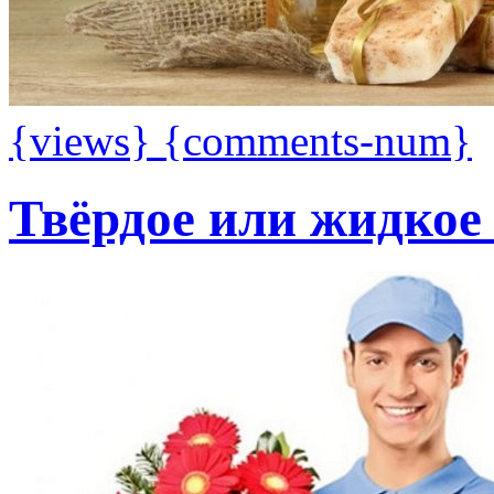
{views}
{comments-num}
Твёрдое или жидкое