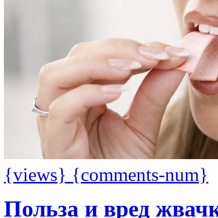
{views}
{comments-num}
Польза и вред жвач