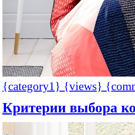
{category1}
{views}
{com
Критерии выбора ко