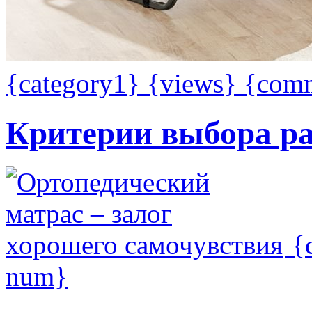
{category1}
{views}
{com
Критерии выбора р
{
num}