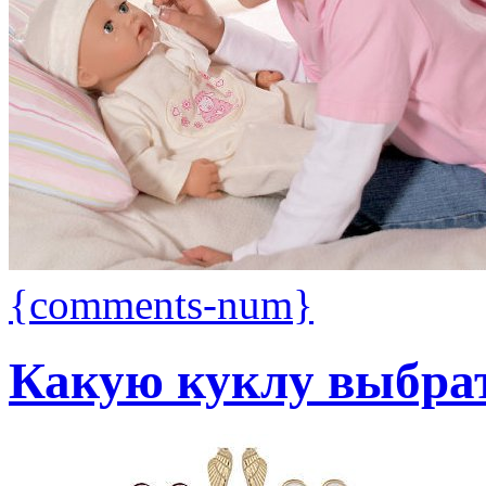
{comments-num}
Какую куклу выбра