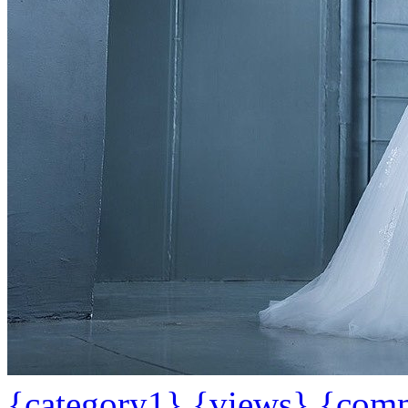
{category1}
{views}
{com