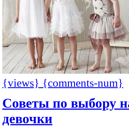
{views}
{comments-num}
Советы по выбору н
девочки