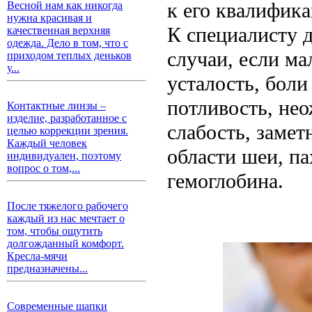
к его квалифика
Весной нам как никогда
нужна красивая и
К специалисту 
качественная верхняя
одежда. Дело в том, что с
случаи, если м
приходом теплых деньков
у...
усталость, боли
потливость, не
Контактные линзы –
изделие, разработанное с
слабость, замет
целью коррекции зрения.
Каждый человек
области шеи, п
индивидуален, поэтому
вопрос о том,...
гемоглобина.
После тяжелого рабочего
каждый из нас мечтает о
том, чтобы ощутить
долгожданный комфорт.
Кресла-мячи
предназначены...
Современные шапки