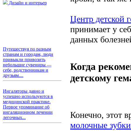
Дизайн и интерьер
Центр детской 
принимает у себ
данных болезне
Путешествуя по разным
странам и городам, люди
привыкли привозить
Когда рекоме
небольшие сувениры —
себе, родственникам и
детскому гем
друзьям....
Ингаляторы давно и
успешно используются в
медицинской практике.
Первое упоминание об
ингаляционном лечении
Конечно, этот в
легочных...
молочные зубк