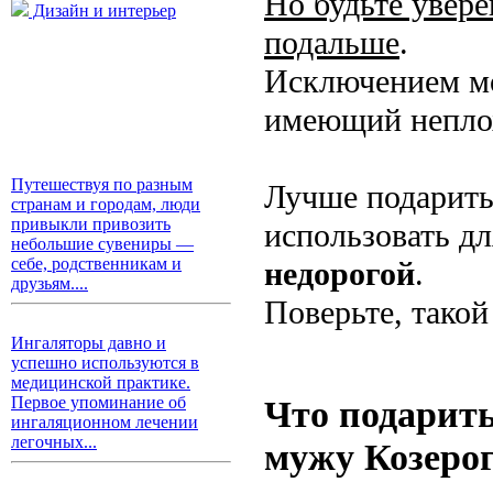
Но будьте увере
Дизайн и интерьер
подальше
.
Исключением мо
имеющий непло
Путешествуя по разным
Лучше подарить 
странам и городам, люди
привыкли привозить
использовать дл
небольшие сувениры —
себе, родственникам и
недорогой
.
друзьям....
Поверьте, такой
Ингаляторы давно и
успешно используются в
медицинской практике.
Что подарить
Первое упоминание об
ингаляционном лечении
легочных...
мужу Козеро