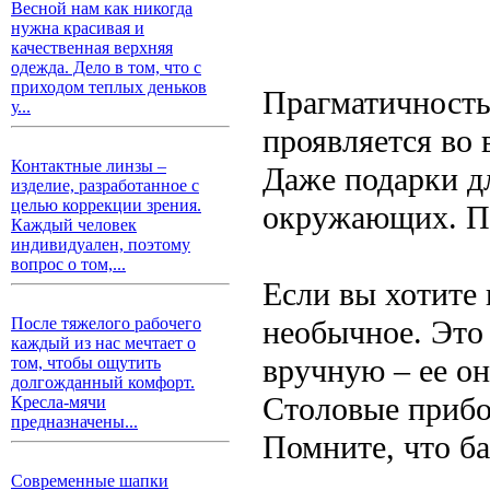
Весной нам как никогда
нужна красивая и
качественная верхняя
одежда. Дело в том, что с
приходом теплых деньков
Прагматичность
у...
проявляется во 
Контактные линзы –
Даже подарки дл
изделие, разработанное с
целью коррекции зрения.
окружающих. П
Каждый человек
индивидуален, поэтому
вопрос о том,...
Если вы хотите 
необычное. Это
После тяжелого рабочего
каждый из нас мечтает о
вручную – ее он
том, чтобы ощутить
долгожданный комфорт.
Столовые прибо
Кресла-мячи
предназначены...
Помните, что б
Современные шапки