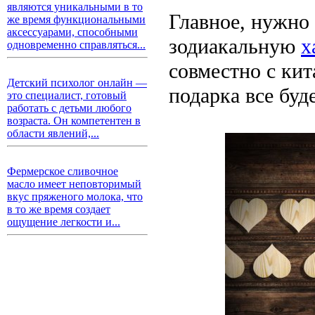
являются уникальными в то
Главное, нужно
же время функциональными
аксессуарами, способными
зодиакальную
х
одновременно справляться...
совместно с кит
Детский психолог онлайн —
подарка все буд
это специалист, готовый
работать с детьми любого
возраста. Он компетентен в
области явлений,...
Фермерское сливочное
масло имеет неповторимый
вкус пряженого молока, что
в то же время создает
ощущение легкости и...