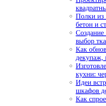
квадратны
Полки из 
бетон и с
Создание 
выбор тка
Как обно
декупаж, 
Изготовле
кухни: ч
Идеи встр
шкафов д
Как спрое