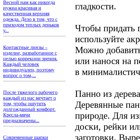
Весной нам как никогда
гладкости.
нужна красивая и
качественная верхняя
одежда. Дело в том, что с
приходом теплых деньков
Чтобы придать 
у...
используйте акр
Можно добавить
Контактные линзы –
изделие, разработанное с
или нанося на п
целью коррекции зрения.
Каждый человек
в минималистич
индивидуален, поэтому
вопрос о том,...
Панно из дерева
После тяжелого рабочего
каждый из нас мечтает о
Деревянные пан
том, чтобы ощутить
долгожданный комфорт.
природе. Для и
Кресла-мячи
предназначены...
доски, рейки и
заготовки. Выре
Современные шапки