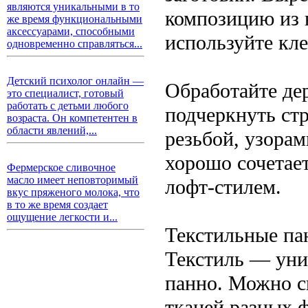
являются уникальными в то
композицию из 
же время функциональными
аксессуарами, способными
используйте кле
одновременно справляться...
Детский психолог онлайн —
Обработайте де
это специалист, готовый
работать с детьми любого
подчеркнуть ст
возраста. Он компетентен в
области явлений,...
резьбой, узорам
хорошо сочетае
Фермерское сливочное
масло имеет неповторимый
лофт-стилем.
вкус пряженого молока, что
в то же время создает
ощущение легкости и...
Текстильные па
Текстиль — уни
панно. Можно с
тканей разных ф