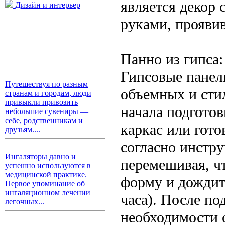
является декор 
Дизайн и интерьер
руками, проявив
Панно из гипса:
Гипсовые панел
Путешествуя по разным
объемных и сти
странам и городам, люди
привыкли привозить
начала подгото
небольшие сувениры —
себе, родственникам и
каркас или гото
друзьям....
согласно инстру
Ингаляторы давно и
перемешивая, ч
успешно используются в
медицинской практике.
форму и дождит
Первое упоминание об
ингаляционном лечении
часа). После по
легочных...
необходимости 